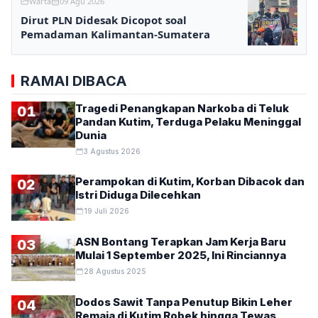
Warta
09 Agu 2026
Dirut PLN Didesak Dicopot soal
Pemadaman Kalimantan-Sumatera
RAMAI DIBACA
Tragedi Penangkapan Narkoba di Teluk
01
Pandan Kutim, Terduga Pelaku Meninggal
Dunia
3 Agustus 2026
Perampokan di Kutim, Korban Dibacok dan
02
Istri Diduga Dilecehkan
19 Juli 2026
ASN Bontang Terapkan Jam Kerja Baru
03
Mulai 1 September 2025, Ini Rinciannya
28 Agustus 2025
Dodos Sawit Tanpa Penutup Bikin Leher
04
Remaja di Kutim Robek hingga Tewas