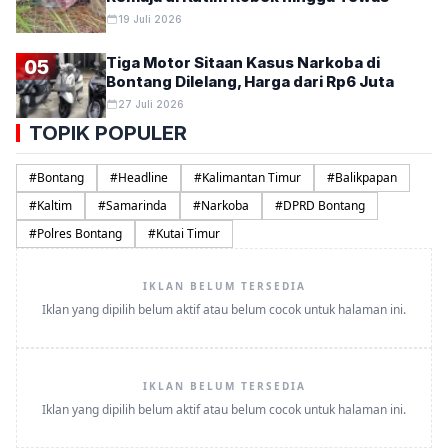
19 Juli 2026
Tiga Motor Sitaan Kasus Narkoba di
05
Bontang Dilelang, Harga dari Rp6 Juta
27 Juli 2026
TOPIK POPULER
#
Bontang
#
Headline
#
Kalimantan Timur
#
Balikpapan
#
Kaltim
#
Samarinda
#
Narkoba
#
DPRD Bontang
#
Polres Bontang
#
Kutai Timur
IKLAN BELUM TERSEDIA
Iklan yang dipilih belum aktif atau belum cocok untuk halaman ini.
IKLAN BELUM TERSEDIA
Iklan yang dipilih belum aktif atau belum cocok untuk halaman ini.