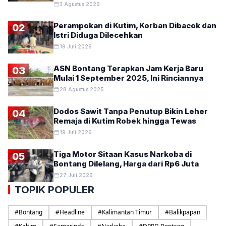
3 Agustus 2026
Perampokan di Kutim, Korban Dibacok dan
02
Istri Diduga Dilecehkan
19 Juli 2026
ASN Bontang Terapkan Jam Kerja Baru
03
Mulai 1 September 2025, Ini Rinciannya
28 Agustus 2025
Dodos Sawit Tanpa Penutup Bikin Leher
04
Remaja di Kutim Robek hingga Tewas
19 Juli 2026
Tiga Motor Sitaan Kasus Narkoba di
05
Bontang Dilelang, Harga dari Rp6 Juta
27 Juli 2026
TOPIK POPULER
#
Bontang
#
Headline
#
Kalimantan Timur
#
Balikpapan