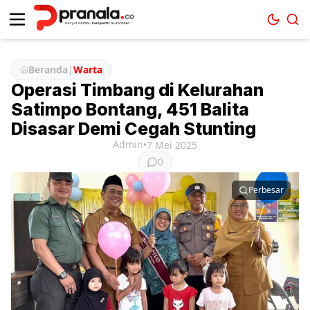
Beranda
|
Warta
Operasi Timbang di Kelurahan
Satimpo Bontang, 451 Balita
Disasar Demi Cegah Stunting
Admin
•
7 Mei 2025
0
Perbesar