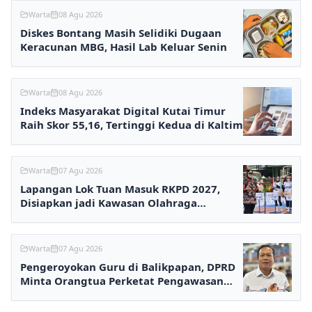
Warta
08 Agu 2026
Diskes Bontang Masih Selidiki Dugaan
Keracunan MBG, Hasil Lab Keluar Senin
Warta
08 Agu 2026
Indeks Masyarakat Digital Kutai Timur
Raih Skor 55,16, Tertinggi Kedua di Kaltim
Warta
07 Agu 2026
Lapangan Lok Tuan Masuk RKPD 2027,
Disiapkan jadi Kawasan Olahraga
Terpadu
Warta
07 Agu 2026
Pengeroyokan Guru di Balikpapan, DPRD
Minta Orangtua Perketat Pengawasan
Anak