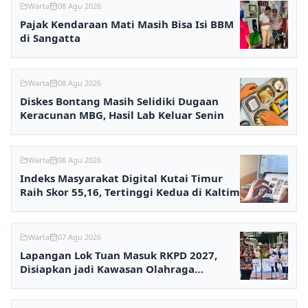
Warta
08 Agu 2026
Pajak Kendaraan Mati Masih Bisa Isi BBM
di Sangatta
Warta
08 Agu 2026
Diskes Bontang Masih Selidiki Dugaan
Keracunan MBG, Hasil Lab Keluar Senin
Warta
08 Agu 2026
Indeks Masyarakat Digital Kutai Timur
Raih Skor 55,16, Tertinggi Kedua di Kaltim
Warta
07 Agu 2026
Lapangan Lok Tuan Masuk RKPD 2027,
Disiapkan jadi Kawasan Olahraga
Terpadu