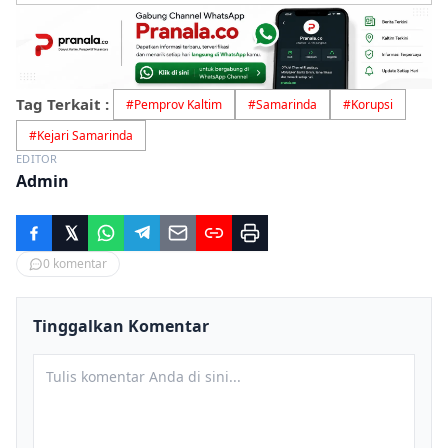
Tag Terkait :
#
Pemprov Kaltim
#
Samarinda
#
Korupsi
#
Kejari Samarinda
EDITOR
Admin
0
komentar
Tinggalkan Komentar