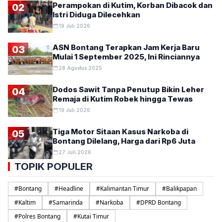
Perampokan di Kutim, Korban Dibacok dan
02
Istri Diduga Dilecehkan
19 Juli 2026
ASN Bontang Terapkan Jam Kerja Baru
03
Mulai 1 September 2025, Ini Rinciannya
28 Agustus 2025
Dodos Sawit Tanpa Penutup Bikin Leher
04
Remaja di Kutim Robek hingga Tewas
19 Juli 2026
Tiga Motor Sitaan Kasus Narkoba di
05
Bontang Dilelang, Harga dari Rp6 Juta
27 Juli 2026
TOPIK POPULER
#
Bontang
#
Headline
#
Kalimantan Timur
#
Balikpapan
#
Kaltim
#
Samarinda
#
Narkoba
#
DPRD Bontang
#
Polres Bontang
#
Kutai Timur