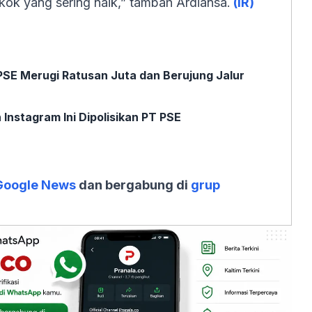
ok yang sering naik,” tambah Ardiansa.
(IR)
 PSE Merugi Ratusan Juta dan Berujung Jalur
Instagram Ini Dipolisikan PT PSE
Google News
dan bergabung di
grup