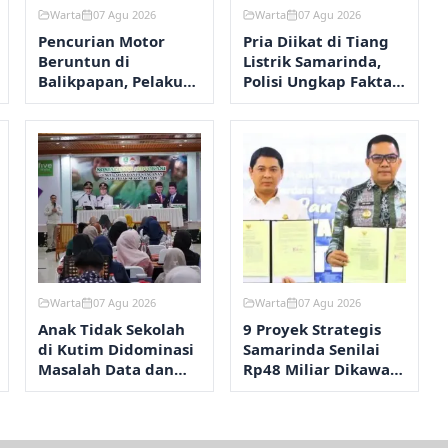
Warta
07 Agu 2026
Warta
07 Agu 2026
Pencurian Motor
Pria Diikat di Tiang
Beruntun di
Listrik Samarinda,
Balikpapan, Pelaku
Polisi Ungkap Fakta
Beraksi Dua Kali
Sebenarnya
dalam Lima Hari
Warta
07 Agu 2026
Warta
07 Agu 2026
Anak Tidak Sekolah
9 Proyek Strategis
di Kutim Didominasi
Samarinda Senilai
Masalah Data dan
Rp48 Miliar Dikawal
Migrasi Penduduk
Kejari