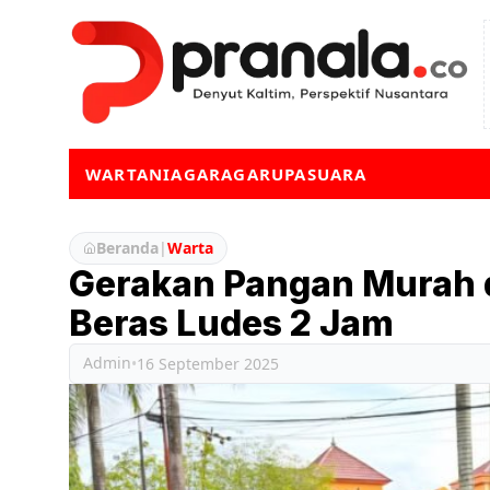
WARTA
NIAGA
RAGA
RUPA
SUARA
Beranda
|
Warta
Gerakan Pangan Murah d
Beras Ludes 2 Jam
Admin
•
16 September 2025