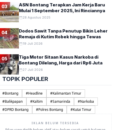
ASN Bontang Terapkan Jam Kerja Baru
03
Mulai 1 September 2025, Ini Rinciannya
28 Agustus 2025
Dodos Sawit Tanpa Penutup Bikin Leher
04
Remaja di Kutim Robek hingga Tewas
19 Juli 2026
Tiga Motor Sitaan Kasus Narkoba di
05
Bontang Dilelang, Harga dari Rp6 Juta
27 Juli 2026
TOPIK POPULER
#
Bontang
#
Headline
#
Kalimantan Timur
#
Balikpapan
#
Kaltim
#
Samarinda
#
Narkoba
#
DPRD Bontang
#
Polres Bontang
#
Kutai Timur
IKLAN BELUM TERSEDIA
Iklan yang dipilih belum aktif atau belum cocok untuk halaman