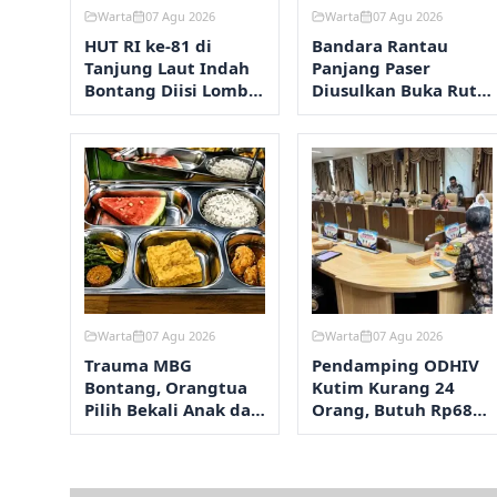
Warta
07 Agu 2026
Warta
07 Agu 2026
HUT RI ke-81 di
Bandara Rantau
Tanjung Laut Indah
Panjang Paser
Bontang Diisi Lomba
Diusulkan Buka Rute
RT Terbersih hingga
Perintis ke
Fashion Show
Samarinda pada
2027
Warta
07 Agu 2026
Warta
07 Agu 2026
Trauma MBG
Pendamping ODHIV
Bontang, Orangtua
Kutim Kurang 24
Pilih Bekali Anak dari
Orang, Butuh Rp680
Rumah
Juta per Tahun