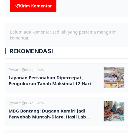
Kirim Komentar
Belum ada komentar. Jadilah yang pertama mengirim
komentar.
REKOMENDASI
Warta
06 Agu 2026
Layanan Pertanahan Dipercepat,
Pengukuran Tanah Maksimal 12 Hari
Warta
06 Agu 2026
MBG Bontang: Dugaan Kemiri jadi
Penyebab Muntah-Diare, Hasil Lab
Ditunggu