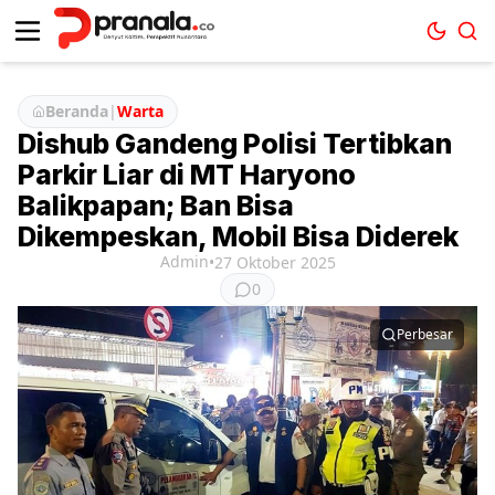
Beranda
|
Warta
Dishub Gandeng Polisi Tertibkan
Parkir Liar di MT Haryono
Balikpapan; Ban Bisa
Dikempeskan, Mobil Bisa Diderek
Admin
•
27 Oktober 2025
0
Perbesar