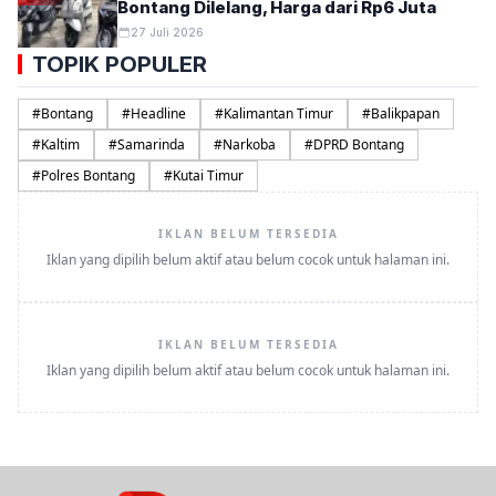
Bontang Dilelang, Harga dari Rp6 Juta
27 Juli 2026
TOPIK POPULER
#
Bontang
#
Headline
#
Kalimantan Timur
#
Balikpapan
#
Kaltim
#
Samarinda
#
Narkoba
#
DPRD Bontang
#
Polres Bontang
#
Kutai Timur
IKLAN BELUM TERSEDIA
Iklan yang dipilih belum aktif atau belum cocok untuk halaman ini.
IKLAN BELUM TERSEDIA
Iklan yang dipilih belum aktif atau belum cocok untuk halaman ini.