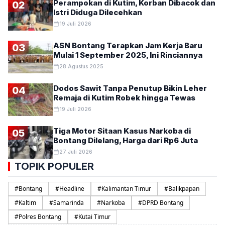
Perampokan di Kutim, Korban Dibacok dan
02
Istri Diduga Dilecehkan
19 Juli 2026
ASN Bontang Terapkan Jam Kerja Baru
03
Mulai 1 September 2025, Ini Rinciannya
28 Agustus 2025
Dodos Sawit Tanpa Penutup Bikin Leher
04
Remaja di Kutim Robek hingga Tewas
19 Juli 2026
Tiga Motor Sitaan Kasus Narkoba di
05
Bontang Dilelang, Harga dari Rp6 Juta
27 Juli 2026
TOPIK POPULER
#
Bontang
#
Headline
#
Kalimantan Timur
#
Balikpapan
#
Kaltim
#
Samarinda
#
Narkoba
#
DPRD Bontang
#
Polres Bontang
#
Kutai Timur