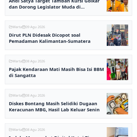
Andi Satya Target Tambah Kursi Golkar
dan Dorong Legislator Muda di
Samarinda
Warta
09 Agu 2026
Dirut PLN Didesak Dicopot soal
Pemadaman Kalimantan-Sumatera
Warta
08 Agu 2026
Pajak Kendaraan Mati Masih Bisa Isi BBM
di Sangatta
Warta
08 Agu 2026
Diskes Bontang Masih Selidiki Dugaan
Keracunan MBG, Hasil Lab Keluar Senin
Warta
08 Agu 2026