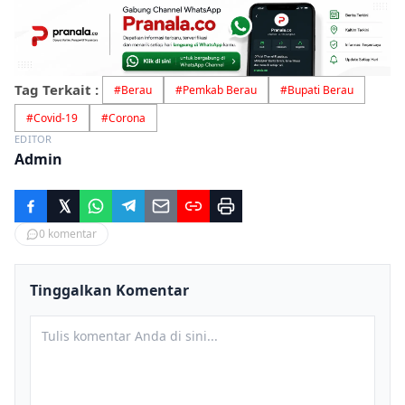
Tag Terkait :
#
Berau
#
Pemkab Berau
#
Bupati Berau
#
Covid-19
#
Corona
EDITOR
Admin
0
komentar
Tinggalkan Komentar