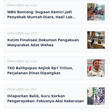
Warta
06 Agu 2026
MBG Bontang: Dugaan Kemiri jadi
Penyebab Muntah-Diare, Hasil Lab
Ditunggu
Warta
06 Agu 2026
Kutim Finalisasi Dokumen Pengakuan
Masyarakat Adat Wehea
Warta
06 Agu 2026
TKD Balikpapan Anjlok Rp1 Triliun,
Perjalanan Dinas Dipangkas
Warta
06 Agu 2026
Dilaporkan Balik, Guru Korban
Pengeroyokan: Fokusnya Aksi Kekerasan