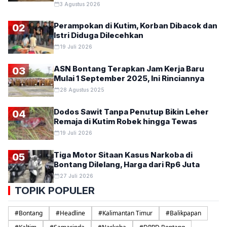
3 Agustus 2026
Perampokan di Kutim, Korban Dibacok dan
02
Istri Diduga Dilecehkan
19 Juli 2026
ASN Bontang Terapkan Jam Kerja Baru
03
Mulai 1 September 2025, Ini Rinciannya
28 Agustus 2025
Dodos Sawit Tanpa Penutup Bikin Leher
04
Remaja di Kutim Robek hingga Tewas
19 Juli 2026
Tiga Motor Sitaan Kasus Narkoba di
05
Bontang Dilelang, Harga dari Rp6 Juta
27 Juli 2026
TOPIK POPULER
#
Bontang
#
Headline
#
Kalimantan Timur
#
Balikpapan