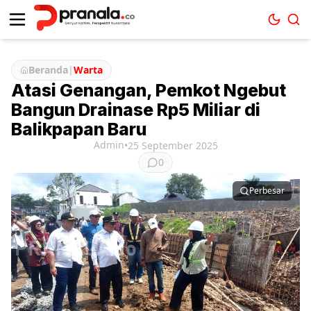
Beranda
|
Warta
Atasi Genangan, Pemkot Ngebut
Bangun Drainase Rp5 Miliar di
Balikpapan Baru
Admin
•
25 September 2025
0
Perbesar