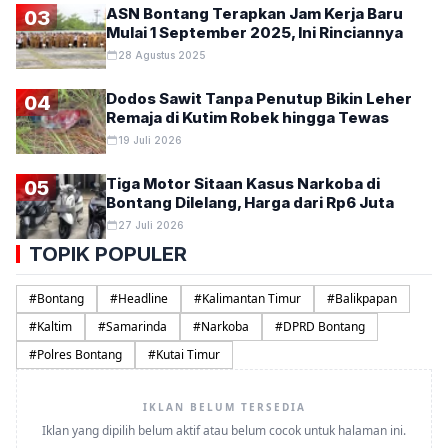
ASN Bontang Terapkan Jam Kerja Baru
03
Mulai 1 September 2025, Ini Rinciannya
28 Agustus 2025
Dodos Sawit Tanpa Penutup Bikin Leher
04
Remaja di Kutim Robek hingga Tewas
19 Juli 2026
Tiga Motor Sitaan Kasus Narkoba di
05
Bontang Dilelang, Harga dari Rp6 Juta
27 Juli 2026
TOPIK POPULER
#
Bontang
#
Headline
#
Kalimantan Timur
#
Balikpapan
#
Kaltim
#
Samarinda
#
Narkoba
#
DPRD Bontang
#
Polres Bontang
#
Kutai Timur
IKLAN BELUM TERSEDIA
Iklan yang dipilih belum aktif atau belum cocok untuk halaman ini.