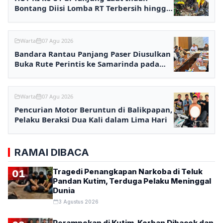
Bontang Diisi Lomba RT Terbersih hingga
Fashion Show
Warta
07 Agu 2026
Bandara Rantau Panjang Paser Diusulkan
Buka Rute Perintis ke Samarinda pada
2027
Warta
07 Agu 2026
Pencurian Motor Beruntun di Balikpapan,
Pelaku Beraksi Dua Kali dalam Lima Hari
RAMAI DIBACA
Tragedi Penangkapan Narkoba di Teluk
01
Pandan Kutim, Terduga Pelaku Meninggal
Dunia
3 Agustus 2026
Perampokan di Kutim, Korban Dibacok dan