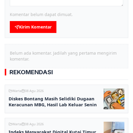
Komentar belum dapat dimuat.
Kirim Komentar
Belum ada komentar. Jadilah yang pertama mengirim
komentar.
REKOMENDASI
Warta
08 Agu 2026
Diskes Bontang Masih Selidiki Dugaan
Keracunan MBG, Hasil Lab Keluar Senin
Warta
08 Agu 2026
Indeks Masyarakat Digital Kutai Timur