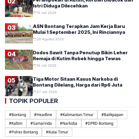
02
Istri Diduga Dilecehkan
19 Juli 2026
ASN Bontang Terapkan Jam Kerja Baru
03
Mulai 1 September 2025, Ini Rinciannya
28 Agustus 2025
Dodos Sawit Tanpa Penutup Bikin Leher
04
Remaja di Kutim Robek hingga Tewas
19 Juli 2026
Tiga Motor Sitaan Kasus Narkoba di
05
Bontang Dilelang, Harga dari Rp6 Juta
27 Juli 2026
TOPIK POPULER
#
Bontang
#
Headline
#
Kalimantan Timur
#
Balikpapan
#
Kaltim
#
Samarinda
#
Narkoba
#
DPRD Bontang
#
Polres Bontang
#
Kutai Timur