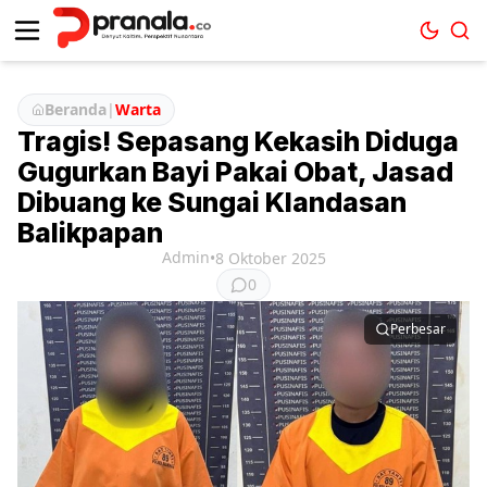
Beranda
|
Warta
Tragis! Sepasang Kekasih Diduga
Gugurkan Bayi Pakai Obat, Jasad
Dibuang ke Sungai Klandasan
Balikpapan
Admin
•
8 Oktober 2025
0
Perbesar