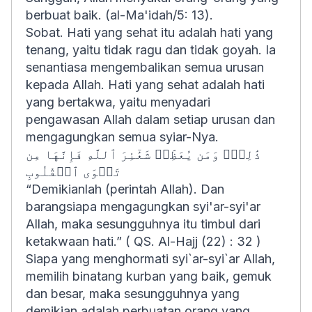
berbuat baik.
(al-Ma'idah/5: 13).
Sobat. Hati yang sehat itu adalah hati yang
tenang, yaitu tidak ragu dan tidak goyah. Ia
senantiasa mengembalikan semua urusan
kepada Allah. Hati yang sehat adalah hati
yang bertakwa, yaitu menyadari
pengawasan Allah dalam setiap urusan dan
mengagungkan semua syiar-Nya.
ذَٰلِكَۖ وَمَن يُعَظِّمۡ شَعَٰٓئِرَ ٱللَّهِ فَإِنَّهَا مِن
تَقۡوَى ٱلۡقُلُوبِ
“
Demikianlah (perintah Allah). Dan
barangsiapa mengagungkan syi'ar-syi'ar
Allah, maka sesungguhnya itu timbul dari
ketakwaan hati
.” ( QS. Al-Hajj (22) : 32 )
Siapa yang menghormati syi`ar-syi`ar Allah,
memilih binatang kurban yang baik, gemuk
dan besar, maka sesungguhnya yang
demikian adalah perbuatan orang yang