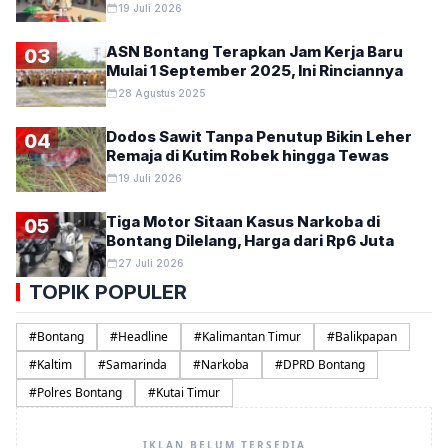
19 Juli 2026
ASN Bontang Terapkan Jam Kerja Baru
03
Mulai 1 September 2025, Ini Rinciannya
28 Agustus 2025
Dodos Sawit Tanpa Penutup Bikin Leher
04
Remaja di Kutim Robek hingga Tewas
19 Juli 2026
Tiga Motor Sitaan Kasus Narkoba di
05
Bontang Dilelang, Harga dari Rp6 Juta
27 Juli 2026
TOPIK POPULER
#
Bontang
#
Headline
#
Kalimantan Timur
#
Balikpapan
#
Kaltim
#
Samarinda
#
Narkoba
#
DPRD Bontang
#
Polres Bontang
#
Kutai Timur
IKLAN BELUM TERSEDIA