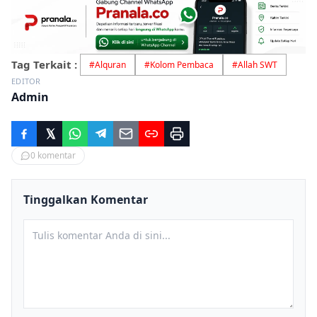
Tag Terkait :
#
Alquran
#
Kolom Pembaca
#
Allah SWT
EDITOR
Admin
0
komentar
Tinggalkan Komentar