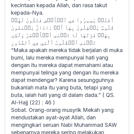
kecintaan kepada
Allah
, dan rasa takut
kepada-Nya.
أَفَلَمۡ يَسِيرُواْ فِي ٱلۡأَرۡضِ فَتَكُونَ لَهُمۡ
قُلُوبٞ يَعۡقِلُونَ بِهَآ أَوۡ ءَاذَانٞ يَسۡمَعُونَ
بِهَاۖ فَإِنَّهَا لَا تَعۡمَى ٱلۡأَبۡصَٰرُ وَلَٰكِن
تَعۡمَى ٱلۡقُلُوبُ ٱلَّتِي فِي ٱلصُّدُورِ
“
Maka apakah mereka tidak berjalan di muka
bumi, lalu mereka mempunyai hati yang
dengan itu mereka dapat memahami atau
mempunyai telinga yang dengan itu mereka
dapat mendengar? Karena sesungguhnya
bukanlah mata itu yang buta, tetapi yang
buta, ialah hati yang di dalam dada
.” ( QS.
Al-Hajj (22) : 46 )
Sobat. Orang-orang musyrik Mekah yang
mendustakan ayat-ayat Allah, dan
mengingkari seruan Nabi Muhammad SAW
sebenarnya mereka sering melakukan