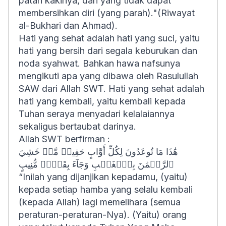
patah kakinya, dan yang tidak dapat
membersihkan diri (yang parah)."(Riwayat
al-Bukhari dan Ahmad).
Hati yang sehat adalah hati yang suci, yaitu
hati yang bersih dari segala keburukan dan
noda syahwat. Bahkan hawa nafsunya
mengikuti apa yang dibawa oleh Rasulullah
SAW dari Allah SWT. Hati yang sehat adalah
hati yang kembali, yaitu kembali kepada
Tuhan seraya menyadari kelalaiannya
sekaligus bertaubat darinya.
Allah SWT berfirman :
هَٰذَا مَا تُوعَدُونَ لِكُلِّ أَوَّابٍ حَفِيظٖ مَّنۡ خَشِيَ
ٱلرَّحۡمَٰنَ بِٱلۡغَيۡبِ وَجَآءَ بِقَلۡبٖ مُّنِيبٍ
“
Inilah yang dijanjikan kepadamu, (yaitu)
kepada setiap hamba yang selalu kembali
(kepada Allah) lagi memelihara (semua
peraturan-peraturan-Nya). (Yaitu) orang