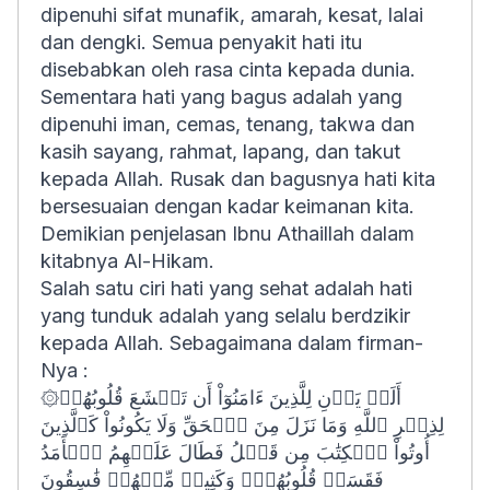
dipenuhi sifat munafik, amarah, kesat, lalai
dan dengki. Semua penyakit hati itu
disebabkan oleh rasa cinta kepada dunia.
Sementara hati yang bagus adalah yang
dipenuhi iman, cemas, tenang, takwa dan
kasih sayang, rahmat, lapang, dan takut
kepada Allah. Rusak dan bagusnya hati kita
bersesuaian dengan kadar keimanan kita.
Demikian penjelasan Ibnu Athaillah dalam
kitabnya Al-Hikam.
Salah satu ciri hati yang sehat adalah hati
yang tunduk adalah yang selalu berdzikir
kepada Allah. Sebagaimana dalam firman-
Nya :
۞أَلَمۡ يَأۡنِ لِلَّذِينَ ءَامَنُوٓاْ أَن تَخۡشَعَ قُلُوبُهُمۡ
لِذِكۡرِ ٱللَّهِ وَمَا نَزَلَ مِنَ ٱلۡحَقِّ وَلَا يَكُونُواْ كَٱلَّذِينَ
أُوتُواْ ٱلۡكِتَٰبَ مِن قَبۡلُ فَطَالَ عَلَيۡهِمُ ٱلۡأَمَدُ
فَقَسَتۡ قُلُوبُهُمۡۖ وَكَثِيرٞ مِّنۡهُمۡ فَٰسِقُونَ