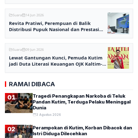
Hijriah
Suara
14 Jun 2026
Revita Pratiwi, Perempuan di Balik
Distribusi Pupuk Nasional dan Prestasi
MB Pupuk Kaltim
Suara
09 Jun 2026
Lewat Gantungan Kunci, Pemuda Kutim
jadi Duta Literasi Keuangan OJK Kaltim-
Kaltara 2026
RAMAI DIBACA
Tragedi Penangkapan Narkoba di Teluk
01
Pandan Kutim, Terduga Pelaku Meninggal
Dunia
3 Agustus 2026
Perampokan di Kutim, Korban Dibacok dan
02
Istri Diduga Dilecehkan