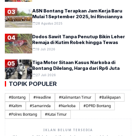
ASN Bontang Terapkan Jam Kerja Baru
03
Mulai 1 September 2025, Ini Rinciannya
28 Agustus 2025
Dodos Sawit Tanpa Penutup Bikin Leher
04
Remaja di Kutim Robek hingga Tewas
19 Juli 2026
Tiga Motor Sitaan Kasus Narkoba di
05
Bontang Dilelang, Harga dari Rp6 Juta
27 Juli 2026
TOPIK POPULER
#
Bontang
#
Headline
#
Kalimantan Timur
#
Balikpapan
#
Kaltim
#
Samarinda
#
Narkoba
#
DPRD Bontang
#
Polres Bontang
#
Kutai Timur
IKLAN BELUM TERSEDIA