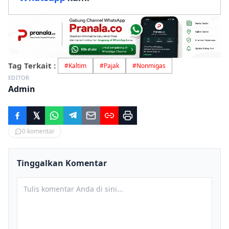
Tag Terkait :
#
Kaltim
#
Pajak
#
Nonmigas
EDITOR
Admin
0
komentar
Tinggalkan Komentar