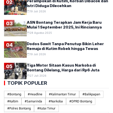
Perampokan di Kutim, Korban Dibacok dan
02
Istri Diduga Dilecehkan
19 Juli 2026
ASN Bontang Terapkan Jam Kerja Baru
03
Mulai 1 September 2025, Ini Rinciannya
28 Agustus 2025
Dodos Sawit Tanpa Penutup Bikin Leher
04
Remaja di Kutim Robek hingga Tewas
19 Juli 2026
Tiga Motor Sitaan Kasus Narkoba di
05
Bontang Dilelang, Harga dari Rp6 Juta
27 Juli 2026
TOPIK POPULER
#
Bontang
#
Headline
#
Kalimantan Timur
#
Balikpapan
#
Kaltim
#
Samarinda
#
Narkoba
#
DPRD Bontang
#
Polres Bontang
#
Kutai Timur