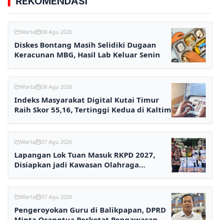
REKOMENDASI
Warta
08 Agu 2026
Diskes Bontang Masih Selidiki Dugaan
Keracunan MBG, Hasil Lab Keluar Senin
Warta
08 Agu 2026
Indeks Masyarakat Digital Kutai Timur
Raih Skor 55,16, Tertinggi Kedua di Kaltim
Warta
07 Agu 2026
Lapangan Lok Tuan Masuk RKPD 2027,
Disiapkan jadi Kawasan Olahraga
Terpadu
Warta
07 Agu 2026
Pengeroyokan Guru di Balikpapan, DPRD
Minta Orangtua Perketat Pengawasan