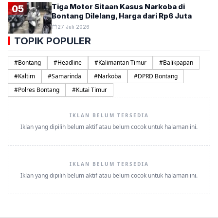
Tiga Motor Sitaan Kasus Narkoba di
05
Bontang Dilelang, Harga dari Rp6 Juta
27 Juli 2026
TOPIK POPULER
#
Bontang
#
Headline
#
Kalimantan Timur
#
Balikpapan
#
Kaltim
#
Samarinda
#
Narkoba
#
DPRD Bontang
#
Polres Bontang
#
Kutai Timur
IKLAN BELUM TERSEDIA
Iklan yang dipilih belum aktif atau belum cocok untuk halaman ini.
IKLAN BELUM TERSEDIA
Iklan yang dipilih belum aktif atau belum cocok untuk halaman ini.