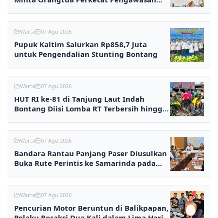
Anak
Warta
07 Agu 2026
Pupuk Kaltim Salurkan Rp858,7 Juta
untuk Pengendalian Stunting Bontang
Warta
07 Agu 2026
HUT RI ke-81 di Tanjung Laut Indah
Bontang Diisi Lomba RT Terbersih hingga
Fashion Show
Warta
07 Agu 2026
Bandara Rantau Panjang Paser Diusulkan
Buka Rute Perintis ke Samarinda pada
2027
Warta
07 Agu 2026
Pencurian Motor Beruntun di Balikpapan,
Pelaku Beraksi Dua Kali dalam Lima Hari