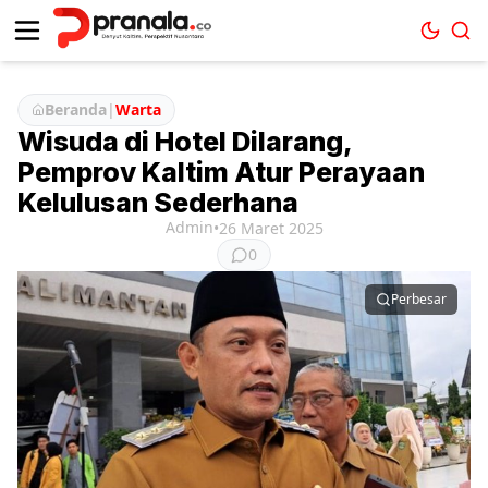
Beranda
|
Warta
Wisuda di Hotel Dilarang,
Pemprov Kaltim Atur Perayaan
Kelulusan Sederhana
Admin
•
26 Maret 2025
0
Perbesar