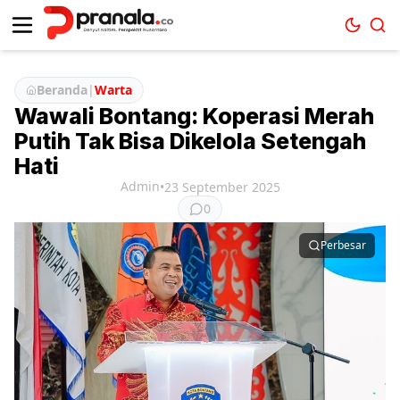
Beranda
|
Warta
Wawali Bontang: Koperasi Merah
Putih Tak Bisa Dikelola Setengah
Hati
Admin
•
23 September 2025
0
Perbesar