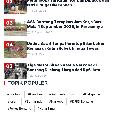
Perampokan di Kutim, Korban Dibacok dan
02
Istri Diduga Dilecehkan
19 Juli 2026
ASN Bontang Terapkan Jam Kerja Baru
03
Mulai 1 September 2025, Ini Rinciannya
28 Agustus 2025
Dodos Sawit Tanpa Penutup Bikin Leher
04
Remaja di Kutim Robek hingga Tewas
19 Juli 2026
Tiga Motor Sitaan Kasus Narkoba di
05
Bontang Dilelang, Harga dari Rp6 Juta
27 Juli 2026
TOPIK POPULER
#
Bontang
#
Headline
#
Kalimantan Timur
#
Balikpapan
#
Kaltim
#
Samarinda
#
Narkoba
#
DPRD Bontang
#
Polres Bontang
#
Kutai Timur