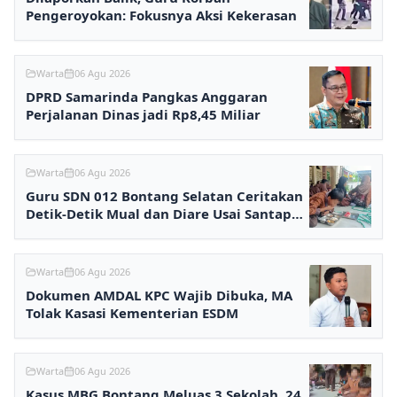
Pengeroyokan: Fokusnya Aksi Kekerasan
Warta
06 Agu 2026
DPRD Samarinda Pangkas Anggaran
Perjalanan Dinas jadi Rp8,45 Miliar
Warta
06 Agu 2026
Guru SDN 012 Bontang Selatan Ceritakan
Detik-Detik Mual dan Diare Usai Santap
MBG
Warta
06 Agu 2026
Dokumen AMDAL KPC Wajib Dibuka, MA
Tolak Kasasi Kementerian ESDM
Warta
06 Agu 2026
Kasus MBG Bontang Meluas 3 Sekolah, 24