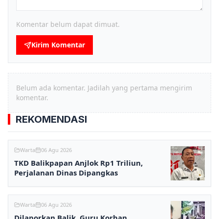
Komentar belum dapat dimuat.
Kirim Komentar
Belum ada komentar. Jadilah yang pertama mengirim
komentar.
REKOMENDASI
Warta
06 Agu 2026
TKD Balikpapan Anjlok Rp1 Triliun,
Perjalanan Dinas Dipangkas
Warta
06 Agu 2026
Dilaporkan Balik, Guru Korban