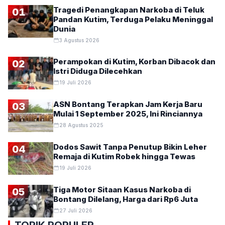
Tragedi Penangkapan Narkoba di Teluk
01
Pandan Kutim, Terduga Pelaku Meninggal
Dunia
3 Agustus 2026
Perampokan di Kutim, Korban Dibacok dan
02
Istri Diduga Dilecehkan
19 Juli 2026
ASN Bontang Terapkan Jam Kerja Baru
03
Mulai 1 September 2025, Ini Rinciannya
28 Agustus 2025
Dodos Sawit Tanpa Penutup Bikin Leher
04
Remaja di Kutim Robek hingga Tewas
19 Juli 2026
Tiga Motor Sitaan Kasus Narkoba di
05
Bontang Dilelang, Harga dari Rp6 Juta
27 Juli 2026