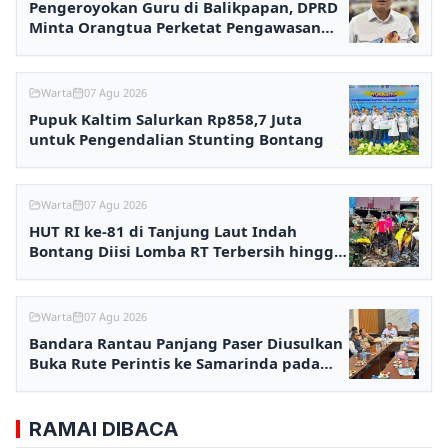
Pengeroyokan Guru di Balikpapan, DPRD
Minta Orangtua Perketat Pengawasan
Anak
Warta
07 Agu 2026
Pupuk Kaltim Salurkan Rp858,7 Juta
untuk Pengendalian Stunting Bontang
Warta
07 Agu 2026
HUT RI ke-81 di Tanjung Laut Indah
Bontang Diisi Lomba RT Terbersih hingga
Fashion Show
Warta
07 Agu 2026
Bandara Rantau Panjang Paser Diusulkan
Buka Rute Perintis ke Samarinda pada
2027
RAMAI DIBACA