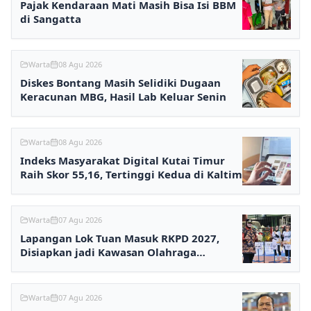
Pajak Kendaraan Mati Masih Bisa Isi BBM
di Sangatta
Warta
08 Agu 2026
Diskes Bontang Masih Selidiki Dugaan
Keracunan MBG, Hasil Lab Keluar Senin
Warta
08 Agu 2026
Indeks Masyarakat Digital Kutai Timur
Raih Skor 55,16, Tertinggi Kedua di Kaltim
Warta
07 Agu 2026
Lapangan Lok Tuan Masuk RKPD 2027,
Disiapkan jadi Kawasan Olahraga
Terpadu
Warta
07 Agu 2026