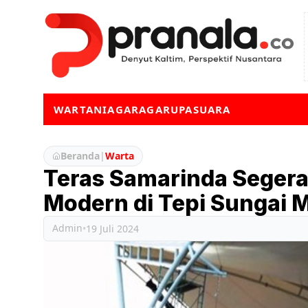
WARTA
NIAGA
RAGA
RUPA
SUARA
Beranda
|
Warta
Teras Samarinda Segera
Modern di Tepi Sungai
Admin
•
19 Juli 2024