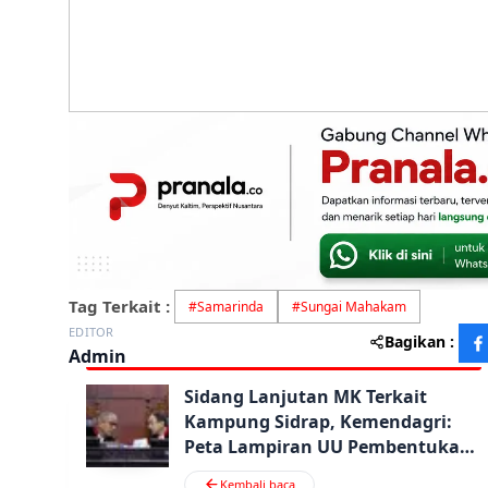
Tag Terkait :
#
Samarinda
#
Sungai Mahakam
EDITOR
Bagikan :
Admin
Sidang Lanjutan MK Terkait
Kampung Sidrap, Kemendagri:
Peta Lampiran UU Pembentukan
Bontang Tak Penuhi Syarat
Kembali baca