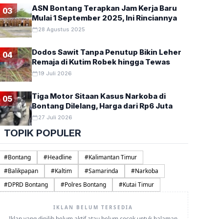
ASN Bontang Terapkan Jam Kerja Baru
03
Mulai 1 September 2025, Ini Rinciannya
28 Agustus 2025
Dodos Sawit Tanpa Penutup Bikin Leher
04
Remaja di Kutim Robek hingga Tewas
19 Juli 2026
Tiga Motor Sitaan Kasus Narkoba di
05
Bontang Dilelang, Harga dari Rp6 Juta
27 Juli 2026
TOPIK POPULER
#
Bontang
#
Headline
#
Kalimantan Timur
#
Balikpapan
#
Kaltim
#
Samarinda
#
Narkoba
#
DPRD Bontang
#
Polres Bontang
#
Kutai Timur
IKLAN BELUM TERSEDIA
Iklan yang dipilih belum aktif atau belum cocok untuk halaman