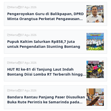
Warta
07 Agu 2026
Pengeroyokan Guru di Balikpapan, DPRD
Minta Orangtua Perketat Pengawasan
Anak
Warta
07 Agu 2026
Pupuk Kaltim Salurkan Rp858,7 Juta
untuk Pengendalian Stunting Bontang
Warta
07 Agu 2026
HUT RI ke-81 di Tanjung Laut Indah
Bontang Diisi Lomba RT Terbersih hingga
Fashion Show
Warta
07 Agu 2026
Bandara Rantau Panjang Paser Diusulkan
Buka Rute Perintis ke Samarinda pada
2027