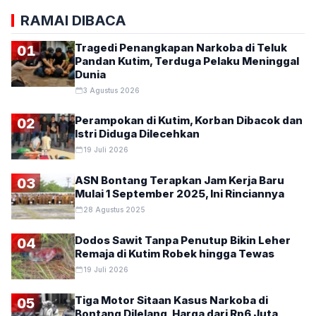
RAMAI DIBACA
Tragedi Penangkapan Narkoba di Teluk
01
Pandan Kutim, Terduga Pelaku Meninggal
Dunia
3 Agustus 2026
Perampokan di Kutim, Korban Dibacok dan
02
Istri Diduga Dilecehkan
19 Juli 2026
ASN Bontang Terapkan Jam Kerja Baru
03
Mulai 1 September 2025, Ini Rinciannya
28 Agustus 2025
Dodos Sawit Tanpa Penutup Bikin Leher
04
Remaja di Kutim Robek hingga Tewas
19 Juli 2026
Tiga Motor Sitaan Kasus Narkoba di
05
Bontang Dilelang, Harga dari Rp6 Juta