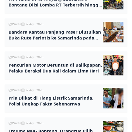
Bontang Diisi Lomba RT Terbersih hingga
Fashion Show
Warta
07 Agu 2026
Bandara Rantau Panjang Paser Diusulkan
Buka Rute Perintis ke Samarinda pada
2027
Warta
07 Agu 2026
Pencurian Motor Beruntun di Balikpapan,
Pelaku Beraksi Dua Kali dalam Lima Hari
Warta
07 Agu 2026
Pria Diikat di Tiang Listrik Samarinda,
Polisi Ungkap Fakta Sebenarnya
Warta
07 Agu 2026
Trauma MBG Bontang, Orangtua Pilih