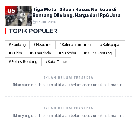
Tiga Motor Sitaan Kasus Narkoba di
05
Bontang Dilelang, Harga dari Rp6 Juta
27 Juli 2026
TOPIK POPULER
#
Bontang
#
Headline
#
Kalimantan Timur
#
Balikpapan
#
Kaltim
#
Samarinda
#
Narkoba
#
DPRD Bontang
#
Polres Bontang
#
Kutai Timur
IKLAN BELUM TERSEDIA
Iklan yang dipilih belum aktif atau belum cocok untuk halaman ini.
IKLAN BELUM TERSEDIA
Iklan yang dipilih belum aktif atau belum cocok untuk halaman ini.