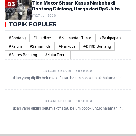
Tiga Motor Sitaan Kasus Narkoba di
05
Bontang Dilelang, Harga dari Rp6 Juta
27 Juli 2026
TOPIK POPULER
#
Bontang
#
Headline
#
Kalimantan Timur
#
Balikpapan
#
Kaltim
#
Samarinda
#
Narkoba
#
DPRD Bontang
#
Polres Bontang
#
Kutai Timur
IKLAN BELUM TERSEDIA
Iklan yang dipilih belum aktif atau belum cocok untuk halaman ini.
IKLAN BELUM TERSEDIA
Iklan yang dipilih belum aktif atau belum cocok untuk halaman ini.