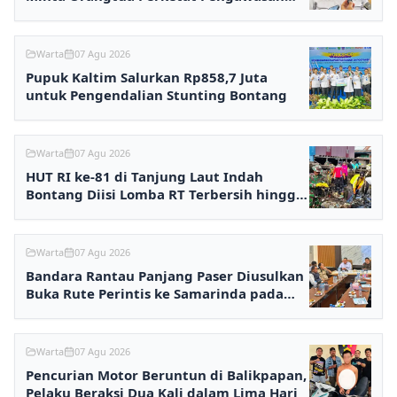
Anak
Warta
07 Agu 2026
Pupuk Kaltim Salurkan Rp858,7 Juta
untuk Pengendalian Stunting Bontang
Warta
07 Agu 2026
HUT RI ke-81 di Tanjung Laut Indah
Bontang Diisi Lomba RT Terbersih hingga
Fashion Show
Warta
07 Agu 2026
Bandara Rantau Panjang Paser Diusulkan
Buka Rute Perintis ke Samarinda pada
2027
Warta
07 Agu 2026
Pencurian Motor Beruntun di Balikpapan,
Pelaku Beraksi Dua Kali dalam Lima Hari