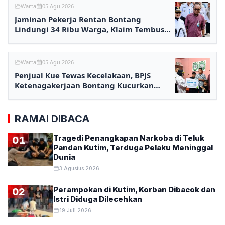
Warta
05 Agu 2026
Jaminan Pekerja Rentan Bontang
Lindungi 34 Ribu Warga, Klaim Tembus
Rp2,7 Miliar
Warta
05 Agu 2026
Penjual Kue Tewas Kecelakaan, BPJS
Ketenagakerjaan Bontang Kucurkan
Santunan Rp233,5 Juta
RAMAI DIBACA
Tragedi Penangkapan Narkoba di Teluk
01
Pandan Kutim, Terduga Pelaku Meninggal
Dunia
3 Agustus 2026
Perampokan di Kutim, Korban Dibacok dan
02
Istri Diduga Dilecehkan
19 Juli 2026