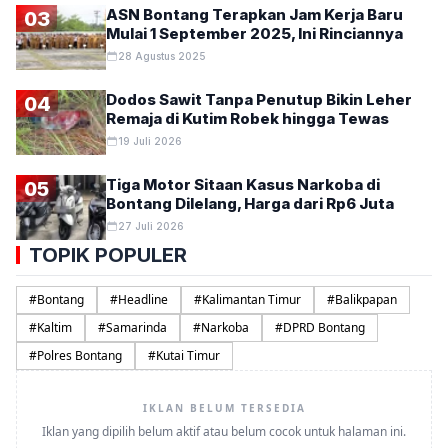
ASN Bontang Terapkan Jam Kerja Baru
03
Mulai 1 September 2025, Ini Rinciannya
28 Agustus 2025
Dodos Sawit Tanpa Penutup Bikin Leher
04
Remaja di Kutim Robek hingga Tewas
19 Juli 2026
Tiga Motor Sitaan Kasus Narkoba di
05
Bontang Dilelang, Harga dari Rp6 Juta
27 Juli 2026
TOPIK POPULER
#
Bontang
#
Headline
#
Kalimantan Timur
#
Balikpapan
#
Kaltim
#
Samarinda
#
Narkoba
#
DPRD Bontang
#
Polres Bontang
#
Kutai Timur
IKLAN BELUM TERSEDIA
Iklan yang dipilih belum aktif atau belum cocok untuk halaman ini.