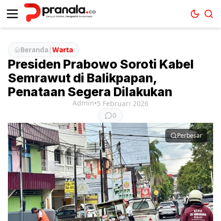
Beranda
|
Warta
Presiden Prabowo Soroti Kabel
Semrawut di Balikpapan,
Penataan Segera Dilakukan
Admin
•
5 Februari 2026
0
Perbesar