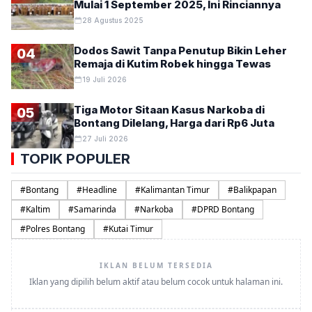
Mulai 1 September 2025, Ini Rinciannya
28 Agustus 2025
Dodos Sawit Tanpa Penutup Bikin Leher
04
Remaja di Kutim Robek hingga Tewas
19 Juli 2026
Tiga Motor Sitaan Kasus Narkoba di
05
Bontang Dilelang, Harga dari Rp6 Juta
27 Juli 2026
TOPIK POPULER
#
Bontang
#
Headline
#
Kalimantan Timur
#
Balikpapan
#
Kaltim
#
Samarinda
#
Narkoba
#
DPRD Bontang
#
Polres Bontang
#
Kutai Timur
IKLAN BELUM TERSEDIA
Iklan yang dipilih belum aktif atau belum cocok untuk halaman ini.