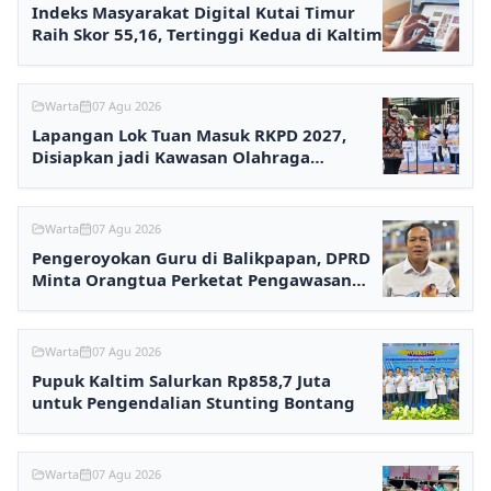
Indeks Masyarakat Digital Kutai Timur
Raih Skor 55,16, Tertinggi Kedua di Kaltim
Warta
07 Agu 2026
Lapangan Lok Tuan Masuk RKPD 2027,
Disiapkan jadi Kawasan Olahraga
Terpadu
Warta
07 Agu 2026
Pengeroyokan Guru di Balikpapan, DPRD
Minta Orangtua Perketat Pengawasan
Anak
Warta
07 Agu 2026
Pupuk Kaltim Salurkan Rp858,7 Juta
untuk Pengendalian Stunting Bontang
Warta
07 Agu 2026