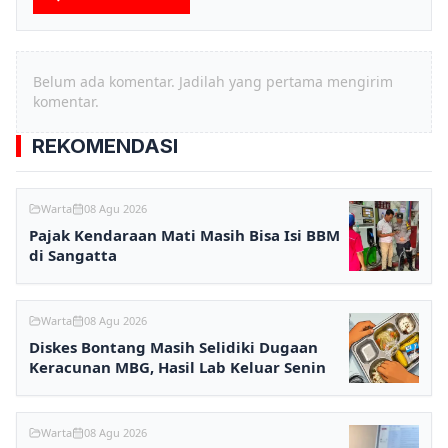
Belum ada komentar. Jadilah yang pertama mengirim
komentar.
REKOMENDASI
Warta
08 Agu 2026
Pajak Kendaraan Mati Masih Bisa Isi BBM
di Sangatta
Warta
08 Agu 2026
Diskes Bontang Masih Selidiki Dugaan
Keracunan MBG, Hasil Lab Keluar Senin
Warta
08 Agu 2026