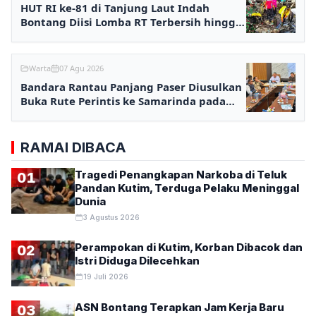
HUT RI ke-81 di Tanjung Laut Indah
Bontang Diisi Lomba RT Terbersih hingga
Fashion Show
Warta
07 Agu 2026
Bandara Rantau Panjang Paser Diusulkan
Buka Rute Perintis ke Samarinda pada
2027
RAMAI DIBACA
Tragedi Penangkapan Narkoba di Teluk
01
Pandan Kutim, Terduga Pelaku Meninggal
Dunia
3 Agustus 2026
Perampokan di Kutim, Korban Dibacok dan
02
Istri Diduga Dilecehkan
19 Juli 2026
ASN Bontang Terapkan Jam Kerja Baru
03