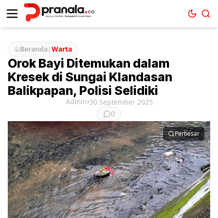
Beranda
|
Warta
Orok Bayi Ditemukan dalam
Kresek di Sungai Klandasan
Balikpapan, Polisi Selidiki
Admin
•
30 September 2025
0
Perbesar