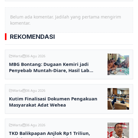
Belum ada komentar. Jadilah yang pertama mengirim
komentar.
REKOMENDASI
Warta
06 Agu 2026
MBG Bontang: Dugaan Kemiri jadi
Penyebab Muntah-Diare, Hasil Lab
Ditunggu
Warta
06 Agu 2026
Kutim Finalisasi Dokumen Pengakuan
Masyarakat Adat Wehea
Warta
06 Agu 2026
TKD Balikpapan Anjlok Rp1 Triliun,