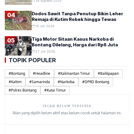
28 Agustus 2025
Dodos Sawit Tanpa Penutup Bikin Leher
04
Remaja di Kutim Robek hingga Tewas
19 Juli 2026
Tiga Motor Sitaan Kasus Narkoba di
05
Bontang Dilelang, Harga dari Rp6 Juta
27 Juli 2026
TOPIK POPULER
#
Bontang
#
Headline
#
Kalimantan Timur
#
Balikpapan
#
Kaltim
#
Samarinda
#
Narkoba
#
DPRD Bontang
#
Polres Bontang
#
Kutai Timur
IKLAN BELUM TERSEDIA
Iklan yang dipilih belum aktif atau belum cocok untuk halaman ini.