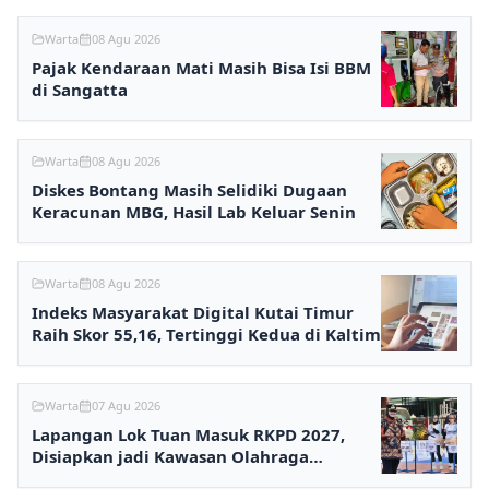
Warta
08 Agu 2026
Pajak Kendaraan Mati Masih Bisa Isi BBM
di Sangatta
Warta
08 Agu 2026
Diskes Bontang Masih Selidiki Dugaan
Keracunan MBG, Hasil Lab Keluar Senin
Warta
08 Agu 2026
Indeks Masyarakat Digital Kutai Timur
Raih Skor 55,16, Tertinggi Kedua di Kaltim
Warta
07 Agu 2026
Lapangan Lok Tuan Masuk RKPD 2027,
Disiapkan jadi Kawasan Olahraga
Terpadu