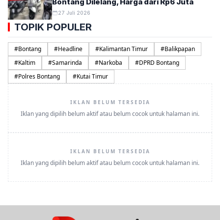
Bontang Dilelang, Harga dari Rp6 Juta
27 Juli 2026
TOPIK POPULER
#
Bontang
#
Headline
#
Kalimantan Timur
#
Balikpapan
#
Kaltim
#
Samarinda
#
Narkoba
#
DPRD Bontang
#
Polres Bontang
#
Kutai Timur
IKLAN BELUM TERSEDIA
Iklan yang dipilih belum aktif atau belum cocok untuk halaman ini.
IKLAN BELUM TERSEDIA
Iklan yang dipilih belum aktif atau belum cocok untuk halaman ini.