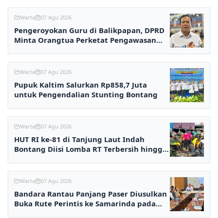
Warta
07 Agu 2026
Pengeroyokan Guru di Balikpapan, DPRD
Minta Orangtua Perketat Pengawasan
Anak
Warta
07 Agu 2026
Pupuk Kaltim Salurkan Rp858,7 Juta
untuk Pengendalian Stunting Bontang
Warta
07 Agu 2026
HUT RI ke-81 di Tanjung Laut Indah
Bontang Diisi Lomba RT Terbersih hingga
Fashion Show
Warta
07 Agu 2026
Bandara Rantau Panjang Paser Diusulkan
Buka Rute Perintis ke Samarinda pada
2027