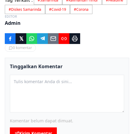
Tag Terkait :
#
Samarinda
#
Kalimantan Timur
#
Headline
#
Diskes Samarinda
#
Covid-19
#
Corona
EDITOR
Admin
0
komentar
Tinggalkan Komentar
Komentar belum dapat dimuat.
Kirim Komentar