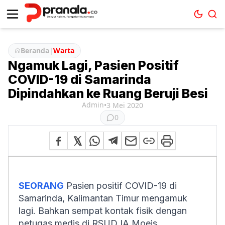
Beranda
|
Warta
Ngamuk Lagi, Pasien Positif
COVID-19 di Samarinda
Dipindahkan ke Ruang Beruji Besi
Admin
•
3 Mei 2020
0
SEORANG
Pasien positif COVID-19 di
Samarinda, Kalimantan Timur mengamuk
lagi. Bahkan sempat kontak fisik dengan
petugas medis di RSUD IA Moeis,