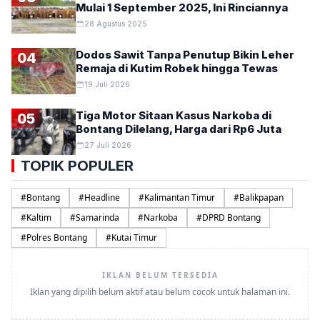
Mulai 1 September 2025, Ini Rinciannya
28 Agustus 2025
Dodos Sawit Tanpa Penutup Bikin Leher
04
Remaja di Kutim Robek hingga Tewas
19 Juli 2026
Tiga Motor Sitaan Kasus Narkoba di
05
Bontang Dilelang, Harga dari Rp6 Juta
27 Juli 2026
TOPIK POPULER
#
Bontang
#
Headline
#
Kalimantan Timur
#
Balikpapan
#
Kaltim
#
Samarinda
#
Narkoba
#
DPRD Bontang
#
Polres Bontang
#
Kutai Timur
IKLAN BELUM TERSEDIA
Iklan yang dipilih belum aktif atau belum cocok untuk halaman ini.