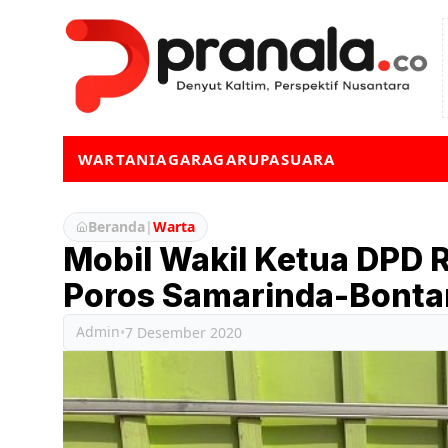
WARTA
NIAGA
RAGA
RUPA
SUARA
Beranda
|
Warta
Mobil Wakil Ketua DPD R
Poros Samarinda-Bont
Admin
•
7 Desember 2020