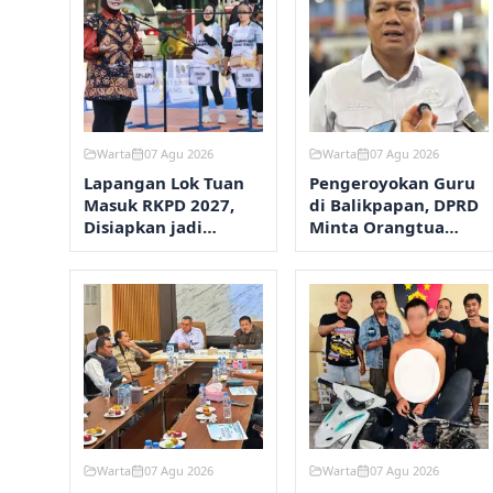
Warta
07 Agu 2026
Warta
07 Agu 2026
Lapangan Lok Tuan
Pengeroyokan Guru
Masuk RKPD 2027,
di Balikpapan, DPRD
Disiapkan jadi
Minta Orangtua
Kawasan Olahraga
Perketat
Terpadu
Pengawasan Anak
Warta
07 Agu 2026
Warta
07 Agu 2026