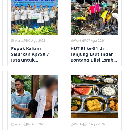
Warta
07 Agu 2026
Warta
07 Agu 2026
Pupuk Kaltim
HUT RI ke-81 di
Salurkan Rp858,7
Tanjung Laut Indah
Juta untuk
Bontang Diisi Lomba
Pengendalian
RT Terbersih hingga
Stunting Bontang
Fashion Show
Warta
07 Agu 2026
Warta
07 Agu 2026