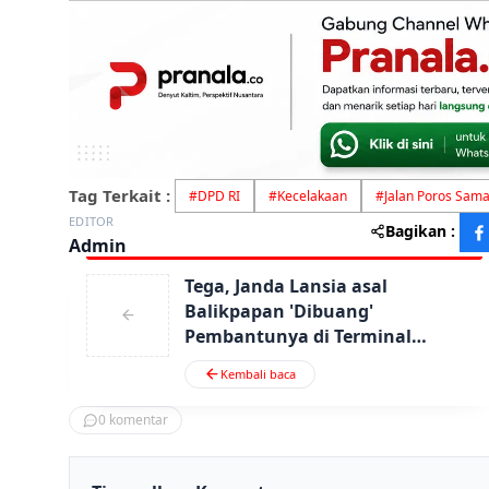
Tag Terkait :
#
DPD RI
#
Kecelakaan
#
Jalan Poros Sam
EDITOR
Bagikan :
Admin
Tega, Janda Lansia asal
Balikpapan 'Dibuang'
Pembantunya di Terminal
Ponorogo
Kembali baca
0
komentar