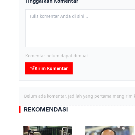
Tinggalkan Komentar
Komentar belum dapat dimuat.
Kirim Komentar
Belum ada komentar. Jadilah yang pertama mengirim 
REKOMENDASI