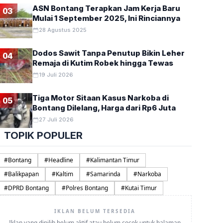
ASN Bontang Terapkan Jam Kerja Baru
03
Mulai 1 September 2025, Ini Rinciannya
28 Agustus 2025
Dodos Sawit Tanpa Penutup Bikin Leher
04
Remaja di Kutim Robek hingga Tewas
19 Juli 2026
Tiga Motor Sitaan Kasus Narkoba di
05
Bontang Dilelang, Harga dari Rp6 Juta
27 Juli 2026
TOPIK POPULER
#
Bontang
#
Headline
#
Kalimantan Timur
#
Balikpapan
#
Kaltim
#
Samarinda
#
Narkoba
#
DPRD Bontang
#
Polres Bontang
#
Kutai Timur
IKLAN BELUM TERSEDIA
Iklan yang dipilih belum aktif atau belum cocok untuk halaman