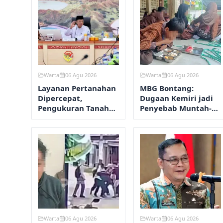
Warta
06 Agu 2026
Warta
06 Agu 2026
Layanan Pertanahan
MBG Bontang:
Dipercepat,
Dugaan Kemiri jadi
Pengukuran Tanah
Penyebab Muntah-
Maksimal 12 Hari
Diare, Hasil Lab
Ditunggu
Warta
06 Agu 2026
Warta
06 Agu 2026