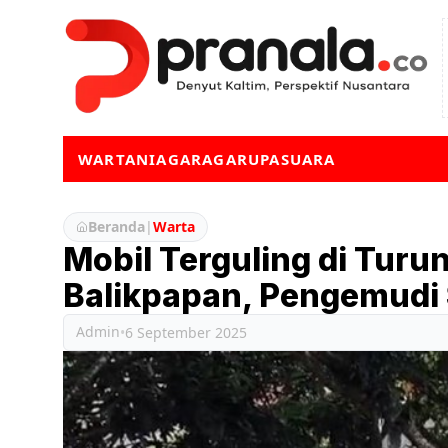
WARTA
NIAGA
RAGA
RUPA
SUARA
Beranda
|
Warta
Mobil Terguling di Turu
Balikpapan, Pengemudi 
Admin
•
6 September 2025