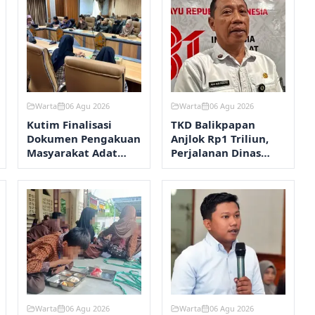
Warta
06 Agu 2026
Warta
06 Agu 2026
Kutim Finalisasi
TKD Balikpapan
Dokumen Pengakuan
Anjlok Rp1 Triliun,
Masyarakat Adat
Perjalanan Dinas
Wehea
Dipangkas
Warta
06 Agu 2026
Warta
06 Agu 2026