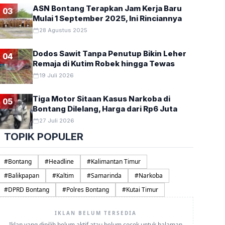
ASN Bontang Terapkan Jam Kerja Baru
03
Mulai 1 September 2025, Ini Rinciannya
28 Agustus 2025
Dodos Sawit Tanpa Penutup Bikin Leher
04
Remaja di Kutim Robek hingga Tewas
19 Juli 2026
Tiga Motor Sitaan Kasus Narkoba di
05
Bontang Dilelang, Harga dari Rp6 Juta
27 Juli 2026
TOPIK POPULER
#
Bontang
#
Headline
#
Kalimantan Timur
#
Balikpapan
#
Kaltim
#
Samarinda
#
Narkoba
#
DPRD Bontang
#
Polres Bontang
#
Kutai Timur
IKLAN BELUM TERSEDIA
Iklan yang dipilih belum aktif atau belum cocok untuk halaman