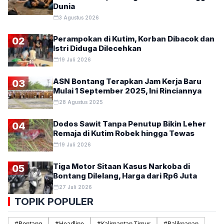
Dunia
3 Agustus 2026
Perampokan di Kutim, Korban Dibacok dan
02
Istri Diduga Dilecehkan
19 Juli 2026
ASN Bontang Terapkan Jam Kerja Baru
03
Mulai 1 September 2025, Ini Rinciannya
28 Agustus 2025
Dodos Sawit Tanpa Penutup Bikin Leher
04
Remaja di Kutim Robek hingga Tewas
19 Juli 2026
Tiga Motor Sitaan Kasus Narkoba di
05
Bontang Dilelang, Harga dari Rp6 Juta
27 Juli 2026
TOPIK POPULER
#
Bontang
#
Headline
#
Kalimantan Timur
#
Balikpapan