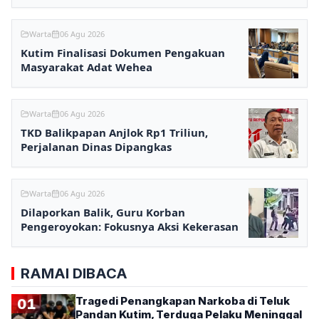
Ditunggu
Warta
06 Agu 2026
Kutim Finalisasi Dokumen Pengakuan
Masyarakat Adat Wehea
Warta
06 Agu 2026
TKD Balikpapan Anjlok Rp1 Triliun,
Perjalanan Dinas Dipangkas
Warta
06 Agu 2026
Dilaporkan Balik, Guru Korban
Pengeroyokan: Fokusnya Aksi Kekerasan
RAMAI DIBACA
Tragedi Penangkapan Narkoba di Teluk
01
Pandan Kutim, Terduga Pelaku Meninggal