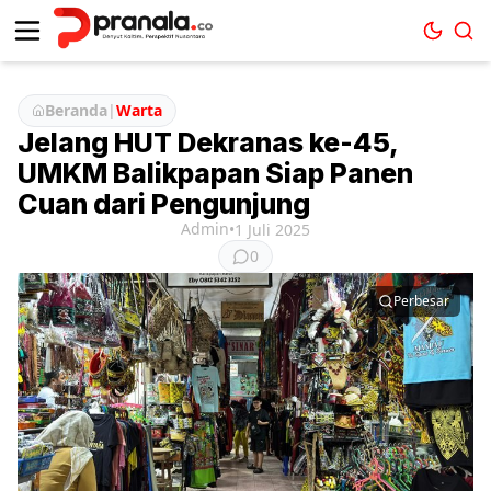
Beranda
|
Warta
Jelang HUT Dekranas ke-45,
UMKM Balikpapan Siap Panen
Cuan dari Pengunjung
Admin
•
1 Juli 2025
0
Perbesar