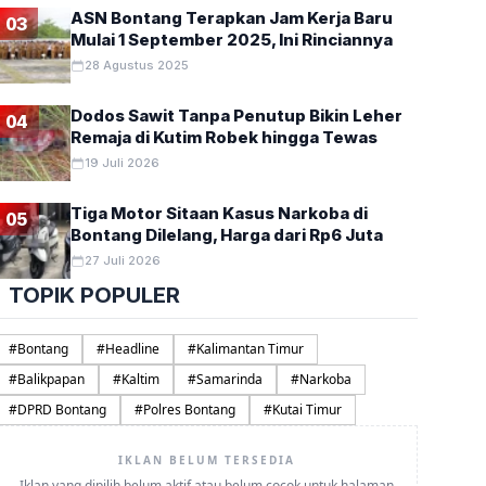
ASN Bontang Terapkan Jam Kerja Baru
03
Mulai 1 September 2025, Ini Rinciannya
28 Agustus 2025
Dodos Sawit Tanpa Penutup Bikin Leher
04
Remaja di Kutim Robek hingga Tewas
19 Juli 2026
Tiga Motor Sitaan Kasus Narkoba di
05
Bontang Dilelang, Harga dari Rp6 Juta
27 Juli 2026
TOPIK POPULER
#
Bontang
#
Headline
#
Kalimantan Timur
#
Balikpapan
#
Kaltim
#
Samarinda
#
Narkoba
#
DPRD Bontang
#
Polres Bontang
#
Kutai Timur
IKLAN BELUM TERSEDIA
Iklan yang dipilih belum aktif atau belum cocok untuk halaman