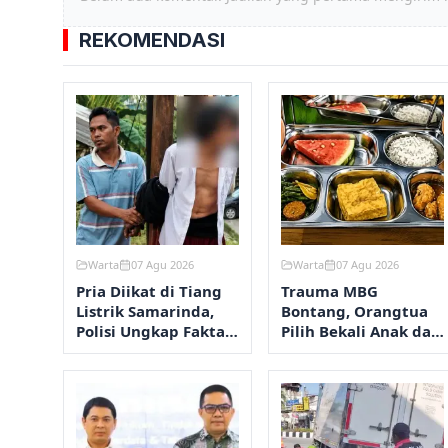
REKOMENDASI
Warta
07 Agu 2026
Warta
07 Agu 2026
Pria Diikat di Tiang
Trauma MBG
Listrik Samarinda,
Bontang, Orangtua
Polisi Ungkap Fakta
Pilih Bekali Anak dari
Sebenarnya
Rumah