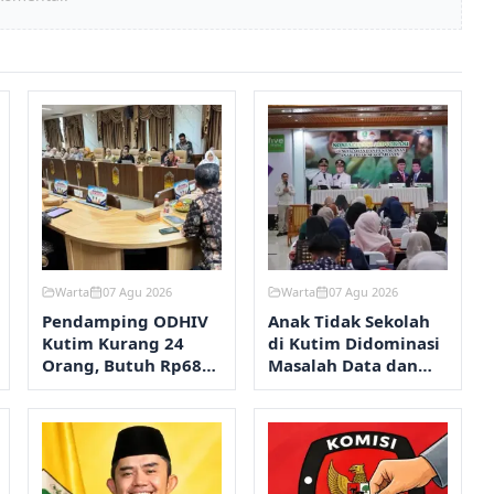
Warta
07 Agu 2026
Warta
07 Agu 2026
Pendamping ODHIV
Anak Tidak Sekolah
Kutim Kurang 24
di Kutim Didominasi
Orang, Butuh Rp680
Masalah Data dan
Juta per Tahun
Migrasi Penduduk