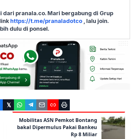
ri dari pranala.co. Mari bergabung di Grup
link
https://t.me/pranaladotco
, lalu join.
bih dulu di ponsel.
Mobilitas ASN Pemkot Bontang
bakal Dipermulus Pakai Bankeu
Rp 8 Miliar