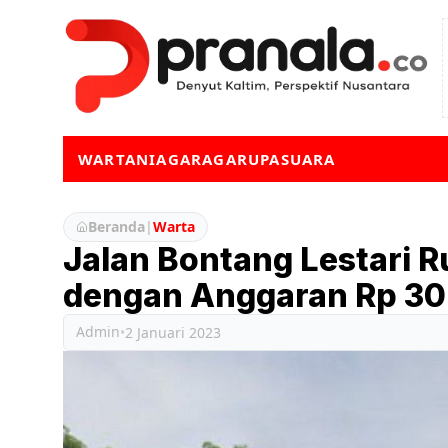
WARTA
NIAGA
RAGA
RUPA
SUARA
Beranda
|
Warta
Jalan Bontang Lestari R
dengan Anggaran Rp 30 
Admin
•
2 Januari 2023