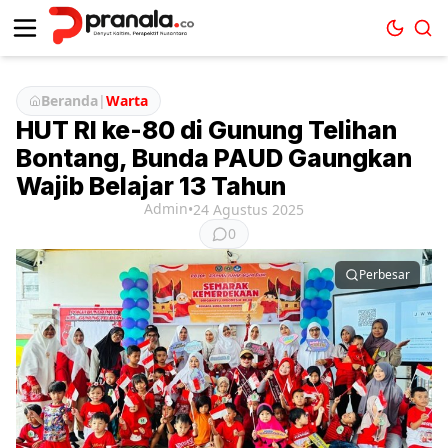
Beranda
|
Warta
HUT RI ke-80 di Gunung Telihan
Bontang, Bunda PAUD Gaungkan
Wajib Belajar 13 Tahun
Admin
•
24 Agustus 2025
0
Perbesar