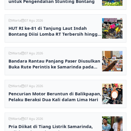
untuk Pengendalian Stunting Bontang
Warta
07 Agu 2026
HUT RI ke-81 di Tanjung Laut Indah
Bontang Diisi Lomba RT Terbersih hingga
Fashion Show
Warta
07 Agu 2026
Bandara Rantau Panjang Paser Diusulkan
Buka Rute Perintis ke Samarinda pada
2027
Warta
07 Agu 2026
Pencurian Motor Beruntun di Balikpapan,
Pelaku Beraksi Dua Kali dalam Lima Hari
Warta
07 Agu 2026
Pria Diikat di Tiang Listrik Samarinda,