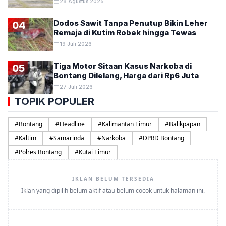
28 Agustus 2025
Dodos Sawit Tanpa Penutup Bikin Leher
04
Remaja di Kutim Robek hingga Tewas
19 Juli 2026
Tiga Motor Sitaan Kasus Narkoba di
05
Bontang Dilelang, Harga dari Rp6 Juta
27 Juli 2026
TOPIK POPULER
#
Bontang
#
Headline
#
Kalimantan Timur
#
Balikpapan
#
Kaltim
#
Samarinda
#
Narkoba
#
DPRD Bontang
#
Polres Bontang
#
Kutai Timur
IKLAN BELUM TERSEDIA
Iklan yang dipilih belum aktif atau belum cocok untuk halaman ini.