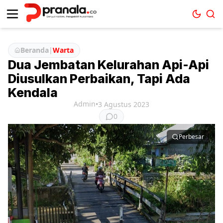
Beranda
|
Warta
Dua Jembatan Kelurahan Api-Api
Diusulkan Perbaikan, Tapi Ada
Kendala
Admin
•
3 Agustus 2023
0
Perbesar