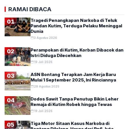
RAMAI DIBACA
Tragedi Penangkapan Narkoba di Teluk
01
Pandan Kutim, Terduga Pelaku Meninggal
Dunia
3 Agustus 2026
Perampokan di Kutim, Korban Dibacok dan
02
Istri Diduga Dilecehkan
19 Juli 2026
ASN Bontang Terapkan Jam Kerja Baru
03
Mulai 1 September 2025, Ini Rinciannya
28 Agustus 2025
Dodos Sawit Tanpa Penutup Bikin Leher
04
Remaja di Kutim Robek hingga Tewas
19 Juli 2026
Tiga Motor Sitaan Kasus Narkoba di
05
Bontang Dilelang, Harga dari Rp6 Juta