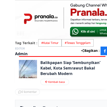
Tag Terkait :
#
Kutai Timur
#
Tewas Tenggelam
EDITOR
Bagikan :
Admin
Balikpapan Siap ‘Sembunyikan’
Kabel, Kota Semrawut Bakal
Berubah Modern
Kembali baca
0
komentar