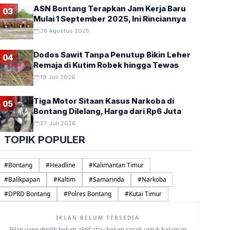
ASN Bontang Terapkan Jam Kerja Baru
03
Mulai 1 September 2025, Ini Rinciannya
28 Agustus 2025
Dodos Sawit Tanpa Penutup Bikin Leher
04
Remaja di Kutim Robek hingga Tewas
19 Juli 2026
Tiga Motor Sitaan Kasus Narkoba di
05
Bontang Dilelang, Harga dari Rp6 Juta
27 Juli 2026
TOPIK POPULER
#
Bontang
#
Headline
#
Kalimantan Timur
#
Balikpapan
#
Kaltim
#
Samarinda
#
Narkoba
#
DPRD Bontang
#
Polres Bontang
#
Kutai Timur
IKLAN BELUM TERSEDIA
Iklan yang dipilih belum aktif atau belum cocok untuk halaman