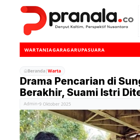
WARTA
NIAGA
RAGA
RUPA
SUARA
Beranda
|
Warta
Drama Pencarian di Sun
Berakhir, Suami Istri D
Admin
•
9 Oktober 2025