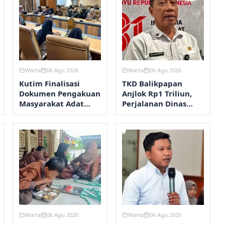
Warta
06 Agu 2026
Warta
06 Agu 2026
Kutim Finalisasi
TKD Balikpapan
Dokumen Pengakuan
Anjlok Rp1 Triliun,
Masyarakat Adat
Perjalanan Dinas
Wehea
Dipangkas
Warta
06 Agu 2026
Warta
06 Agu 2026