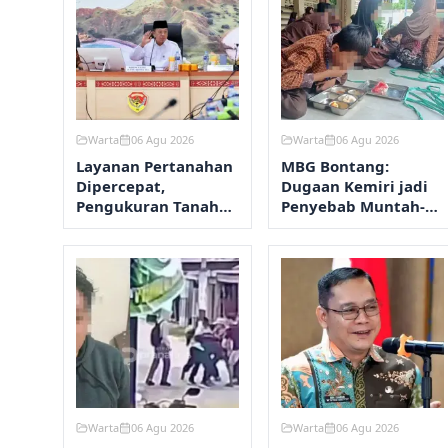
Warta
06 Agu 2026
Warta
06 Agu 2026
Layanan Pertanahan
MBG Bontang:
Dipercepat,
Dugaan Kemiri jadi
Pengukuran Tanah
Penyebab Muntah-
Maksimal 12 Hari
Diare, Hasil Lab
Ditunggu
Warta
06 Agu 2026
Warta
06 Agu 2026