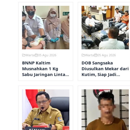
Warta
05 Agu 2026
Warta
05 Agu 2026
BNNP Kaltim
DOB Sangsaka
Musnahkan 1 Kg
Diusulkan Mekar dari
Sabu Jaringan Lintas
Kutim, Siap Jadi
Provinsi
Penyangga IKN