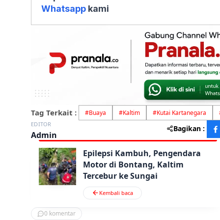
Whatsapp
kami
Tag Terkait :
#
Buaya
#
Kaltim
#
Kutai Kartanegara
EDITOR
Bagikan :
Admin
Epilepsi Kambuh, Pengendara
Motor di Bontang, Kaltim
Tercebur ke Sungai
Kembali baca
0
komentar