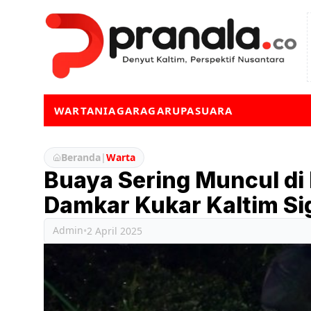
WARTA
NIAGA
RAGA
RUPA
SUARA
Beranda
|
Warta
Buaya Sering Muncul d
Damkar Kukar Kaltim Si
Admin
•
2 April 2025