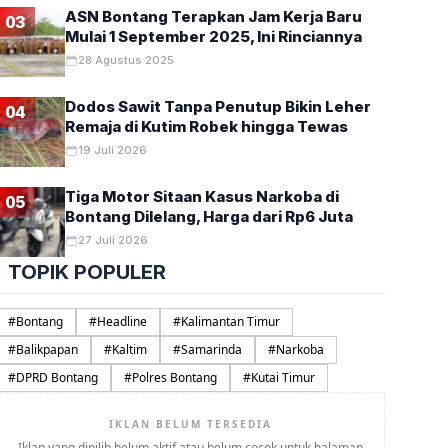
ASN Bontang Terapkan Jam Kerja Baru
03
Mulai 1 September 2025, Ini Rinciannya
28 Agustus 2025
Dodos Sawit Tanpa Penutup Bikin Leher
04
Remaja di Kutim Robek hingga Tewas
19 Juli 2026
Tiga Motor Sitaan Kasus Narkoba di
05
Bontang Dilelang, Harga dari Rp6 Juta
27 Juli 2026
TOPIK POPULER
#
Bontang
#
Headline
#
Kalimantan Timur
#
Balikpapan
#
Kaltim
#
Samarinda
#
Narkoba
#
DPRD Bontang
#
Polres Bontang
#
Kutai Timur
IKLAN BELUM TERSEDIA
Iklan yang dipilih belum aktif atau belum cocok untuk halaman