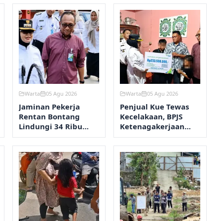
Warta
05 Agu 2026
Warta
05 Agu 2026
Jaminan Pekerja
Penjual Kue Tewas
Rentan Bontang
Kecelakaan, BPJS
Lindungi 34 Ribu
Ketenagakerjaan
Warga, Klaim
Bontang Kucurkan
Tembus Rp2,7 Miliar
Santunan Rp233,5
Juta