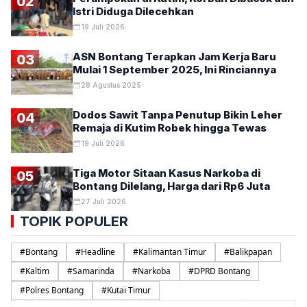
02
Istri Diduga Dilecehkan
19 Juli 2026
ASN Bontang Terapkan Jam Kerja Baru
03
Mulai 1 September 2025, Ini Rinciannya
28 Agustus 2025
Dodos Sawit Tanpa Penutup Bikin Leher
04
Remaja di Kutim Robek hingga Tewas
19 Juli 2026
Tiga Motor Sitaan Kasus Narkoba di
05
Bontang Dilelang, Harga dari Rp6 Juta
27 Juli 2026
TOPIK POPULER
#
Bontang
#
Headline
#
Kalimantan Timur
#
Balikpapan
#
Kaltim
#
Samarinda
#
Narkoba
#
DPRD Bontang
#
Polres Bontang
#
Kutai Timur