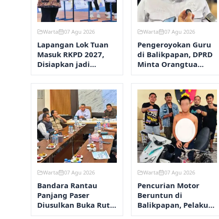
Warta
07 Agu 2026
Warta
07 Agu 2026
Lapangan Lok Tuan
Pengeroyokan Guru
Masuk RKPD 2027,
di Balikpapan, DPRD
Disiapkan jadi
Minta Orangtua
Kawasan Olahraga
Perketat
Terpadu
Pengawasan Anak
Warta
07 Agu 2026
Warta
07 Agu 2026
Bandara Rantau
Pencurian Motor
Panjang Paser
Beruntun di
Diusulkan Buka Rute
Balikpapan, Pelaku
Perintis ke
Beraksi Dua Kali