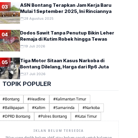
ASN Bontang Terapkan Jam Kerja Baru
03
Mulai 1 September 2025, Ini Rinciannya
28 Agustus 2025
Dodos Sawit Tanpa Penutup Bikin Leher
04
Remaja di Kutim Robek hingga Tewas
19 Juli 2026
Tiga Motor Sitaan Kasus Narkoba di
05
Bontang Dilelang, Harga dari Rp6 Juta
27 Juli 2026
TOPIK POPULER
#
Bontang
#
Headline
#
Kalimantan Timur
#
Balikpapan
#
Kaltim
#
Samarinda
#
Narkoba
#
DPRD Bontang
#
Polres Bontang
#
Kutai Timur
IKLAN BELUM TERSEDIA
Iklan yang dipilih belum aktif atau belum cocok untuk halaman