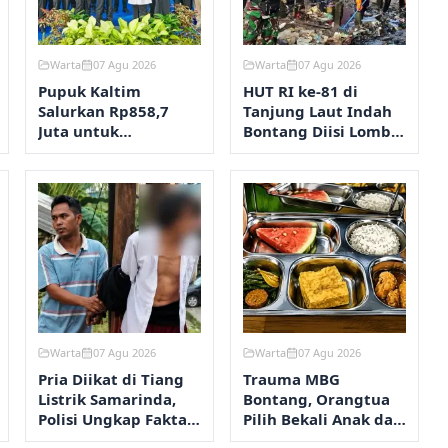
Warta
07 Agu 2026
Warta
07 Agu 2026
Pupuk Kaltim
HUT RI ke-81 di
Salurkan Rp858,7
Tanjung Laut Indah
Juta untuk
Bontang Diisi Lomba
Pengendalian
RT Terbersih hingga
Stunting Bontang
Fashion Show
Warta
07 Agu 2026
Warta
07 Agu 2026
Pria Diikat di Tiang
Trauma MBG
Listrik Samarinda,
Bontang, Orangtua
Polisi Ungkap Fakta
Pilih Bekali Anak dari
Sebenarnya
Rumah