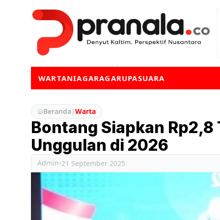
WARTA
NIAGA
RAGA
RUPA
SUARA
Beranda
|
Warta
Bontang Siapkan Rp2,8 T
Unggulan di 2026
Admin
•
21 September 2025