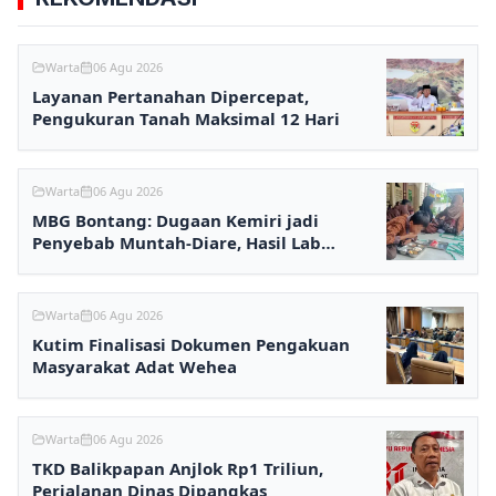
Warta
06 Agu 2026
Layanan Pertanahan Dipercepat,
Pengukuran Tanah Maksimal 12 Hari
Warta
06 Agu 2026
MBG Bontang: Dugaan Kemiri jadi
Penyebab Muntah-Diare, Hasil Lab
Ditunggu
Warta
06 Agu 2026
Kutim Finalisasi Dokumen Pengakuan
Masyarakat Adat Wehea
Warta
06 Agu 2026
TKD Balikpapan Anjlok Rp1 Triliun,
Perjalanan Dinas Dipangkas