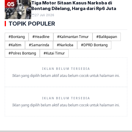
Tiga Motor Sitaan Kasus Narkoba di
05
Bontang Dilelang, Harga dari Rp6 Juta
27 Juli 2026
TOPIK POPULER
#
Bontang
#
Headline
#
Kalimantan Timur
#
Balikpapan
#
Kaltim
#
Samarinda
#
Narkoba
#
DPRD Bontang
#
Polres Bontang
#
Kutai Timur
IKLAN BELUM TERSEDIA
Iklan yang dipilih belum aktif atau belum cocok untuk halaman ini.
IKLAN BELUM TERSEDIA
Iklan yang dipilih belum aktif atau belum cocok untuk halaman ini.