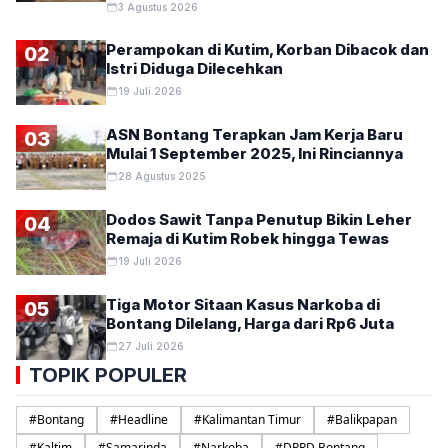
3 Agustus 2026
Perampokan di Kutim, Korban Dibacok dan
02
Istri Diduga Dilecehkan
19 Juli 2026
ASN Bontang Terapkan Jam Kerja Baru
03
Mulai 1 September 2025, Ini Rinciannya
28 Agustus 2025
Dodos Sawit Tanpa Penutup Bikin Leher
04
Remaja di Kutim Robek hingga Tewas
19 Juli 2026
Tiga Motor Sitaan Kasus Narkoba di
05
Bontang Dilelang, Harga dari Rp6 Juta
27 Juli 2026
TOPIK POPULER
#
Bontang
#
Headline
#
Kalimantan Timur
#
Balikpapan
#
Kaltim
#
Samarinda
#
Narkoba
#
DPRD Bontang