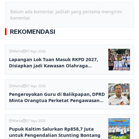
Belum ada komentar. Jadilah yang pertama mengirim
komentar.
REKOMENDASI
Warta
07 Agu 2026
Lapangan Lok Tuan Masuk RKPD 2027,
Disiapkan jadi Kawasan Olahraga
Terpadu
Warta
07 Agu 2026
Pengeroyokan Guru di Balikpapan, DPRD
Minta Orangtua Perketat Pengawasan
Anak
Warta
07 Agu 2026
Pupuk Kaltim Salurkan Rp858,7 Juta
untuk Pengendalian Stunting Bontang