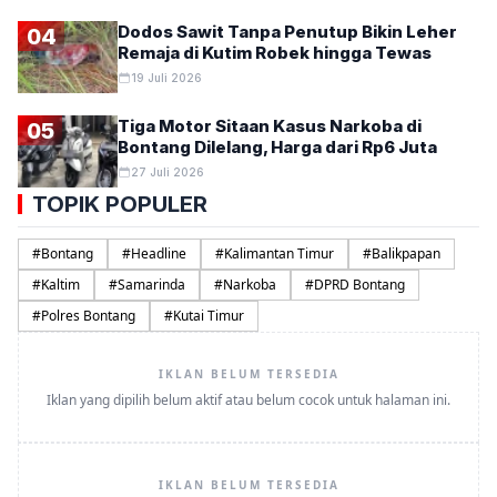
Dodos Sawit Tanpa Penutup Bikin Leher
04
Remaja di Kutim Robek hingga Tewas
19 Juli 2026
Tiga Motor Sitaan Kasus Narkoba di
05
Bontang Dilelang, Harga dari Rp6 Juta
27 Juli 2026
TOPIK POPULER
#
Bontang
#
Headline
#
Kalimantan Timur
#
Balikpapan
#
Kaltim
#
Samarinda
#
Narkoba
#
DPRD Bontang
#
Polres Bontang
#
Kutai Timur
IKLAN BELUM TERSEDIA
Iklan yang dipilih belum aktif atau belum cocok untuk halaman ini.
IKLAN BELUM TERSEDIA