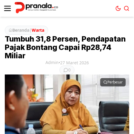
Beranda
|
Warta
Tumbuh 31,8 Persen, Pendapatan
Pajak Bontang Capai Rp28,74
Miliar
Admin
•
27 Maret 2026
0
Perbesar