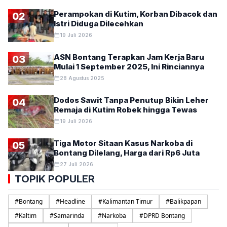
Perampokan di Kutim, Korban Dibacok dan
02
Istri Diduga Dilecehkan
19 Juli 2026
ASN Bontang Terapkan Jam Kerja Baru
03
Mulai 1 September 2025, Ini Rinciannya
28 Agustus 2025
Dodos Sawit Tanpa Penutup Bikin Leher
04
Remaja di Kutim Robek hingga Tewas
19 Juli 2026
Tiga Motor Sitaan Kasus Narkoba di
05
Bontang Dilelang, Harga dari Rp6 Juta
27 Juli 2026
TOPIK POPULER
#
Bontang
#
Headline
#
Kalimantan Timur
#
Balikpapan
#
Kaltim
#
Samarinda
#
Narkoba
#
DPRD Bontang