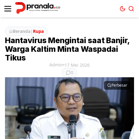
Beranda
|
Rupa
Hantavirus Mengintai saat Banjir,
Warga Kaltim Minta Waspadai
Tikus
Admin
•
17 Mei 2026
0
Perbesar