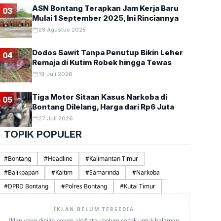
ASN Bontang Terapkan Jam Kerja Baru
03
Mulai 1 September 2025, Ini Rinciannya
28 Agustus 2025
Dodos Sawit Tanpa Penutup Bikin Leher
04
Remaja di Kutim Robek hingga Tewas
19 Juli 2026
Tiga Motor Sitaan Kasus Narkoba di
05
Bontang Dilelang, Harga dari Rp6 Juta
27 Juli 2026
TOPIK POPULER
#
Bontang
#
Headline
#
Kalimantan Timur
#
Balikpapan
#
Kaltim
#
Samarinda
#
Narkoba
#
DPRD Bontang
#
Polres Bontang
#
Kutai Timur
IKLAN BELUM TERSEDIA
Iklan yang dipilih belum aktif atau belum cocok untuk halaman