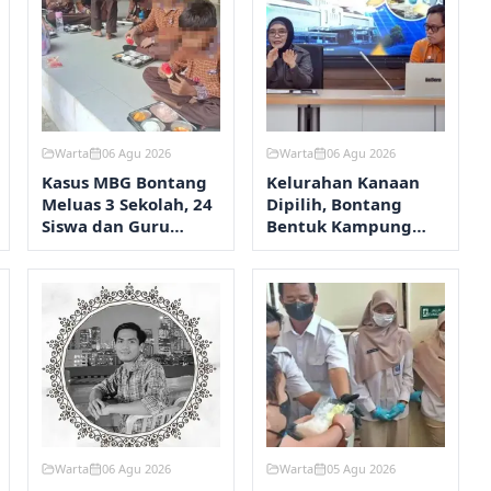
Warta
06 Agu 2026
Warta
06 Agu 2026
Kasus MBG Bontang
Kelurahan Kanaan
Meluas 3 Sekolah, 24
Dipilih, Bontang
Siswa dan Guru
Bentuk Kampung
Alami Mual-Diare
REDAM
Warta
06 Agu 2026
Warta
05 Agu 2026