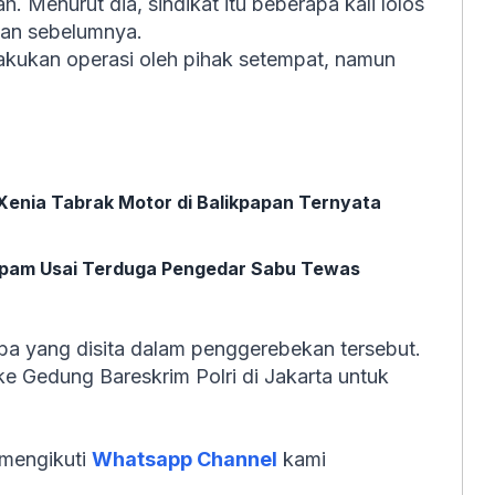
. Menurut dia, sindikat itu beberapa kali lolos
kan sebelumnya.
ilakukan operasi oleh pihak setempat, namun
Xenia Tabrak Motor di Balikpapan Ternyata
Propam Usai Terduga Pengedar Sabu Tewas
ba yang disita dalam penggerebekan tersebut.
ke Gedung Bareskrim Polri di Jakarta untuk
 mengikuti
Whatsapp Channel
kami