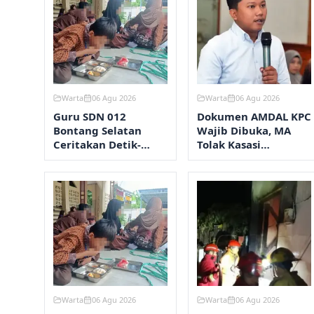
Warta
06 Agu 2026
Warta
06 Agu 2026
Guru SDN 012
Dokumen AMDAL KPC
Bontang Selatan
Wajib Dibuka, MA
Ceritakan Detik-
Tolak Kasasi
Detik Mual dan Diare
Kementerian ESDM
Usai Santap MBG
Warta
06 Agu 2026
Warta
06 Agu 2026