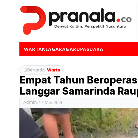
WARTA
NIAGA
RAGA
RUPA
SUARA
Beranda
|
Warta
Empat Tahun Beroperasi
Langgar Samarinda Rau
Admin
•
17 Mei 2026