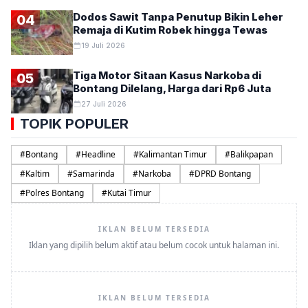
Dodos Sawit Tanpa Penutup Bikin Leher
04
Remaja di Kutim Robek hingga Tewas
19 Juli 2026
Tiga Motor Sitaan Kasus Narkoba di
05
Bontang Dilelang, Harga dari Rp6 Juta
27 Juli 2026
TOPIK POPULER
#
Bontang
#
Headline
#
Kalimantan Timur
#
Balikpapan
#
Kaltim
#
Samarinda
#
Narkoba
#
DPRD Bontang
#
Polres Bontang
#
Kutai Timur
IKLAN BELUM TERSEDIA
Iklan yang dipilih belum aktif atau belum cocok untuk halaman ini.
IKLAN BELUM TERSEDIA