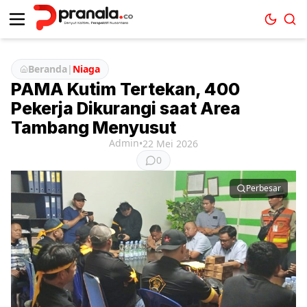
Beranda
|
Niaga
PAMA Kutim Tertekan, 400
Pekerja Dikurangi saat Area
Tambang Menyusut
Admin
•
22 Mei 2026
0
Perbesar