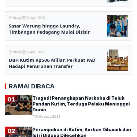
Niaga
05 Agu 2026
Sasar Warung hingga Laundry,
Timbangan Pedagang Mulai Disisir
Niaga
05 Agu 2026
DBH Kutim Rp506 Miliar, Perkuat PAD
Hadapi Penurunan Transfer
RAMAI DIBACA
Tragedi Penangkapan Narkoba di Teluk
01
Pandan Kutim, Terduga Pelaku Meninggal
Dunia
3 Agustus 2026
Perampokan di Kutim, Korban Dibacok dan
02
Istri Diduga Dilecehkan