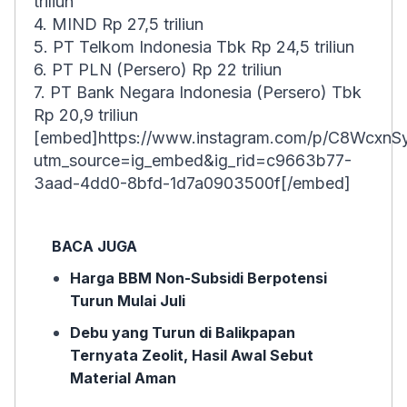
triliun
4. MIND Rp 27,5 triliun
5. PT Telkom Indonesia Tbk Rp 24,5 triliun
6. PT PLN (Persero) Rp 22 triliun
7. PT Bank Negara Indonesia (Persero) Tbk
Rp 20,9 triliun
[embed]https://www.instagram.com/p/C8Wcxn
utm_source=ig_embed&ig_rid=c9663b77-
3aad-4dd0-8bfd-1d7a0903500f[/embed]
BACA JUGA
Harga BBM Non-Subsidi Berpotensi
Turun Mulai Juli
Debu yang Turun di Balikpapan
Ternyata Zeolit, Hasil Awal Sebut
Material Aman