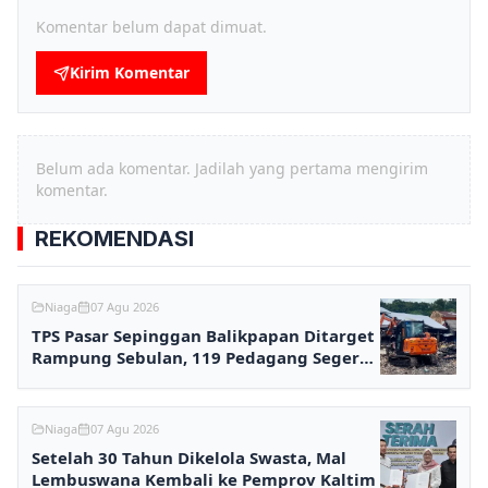
Komentar belum dapat dimuat.
Kirim Komentar
Belum ada komentar. Jadilah yang pertama mengirim
komentar.
REKOMENDASI
Niaga
07 Agu 2026
TPS Pasar Sepinggan Balikpapan Ditarget
Rampung Sebulan, 119 Pedagang Segera
Kembali Berjualan
Niaga
07 Agu 2026
Setelah 30 Tahun Dikelola Swasta, Mal
Lembuswana Kembali ke Pemprov Kaltim