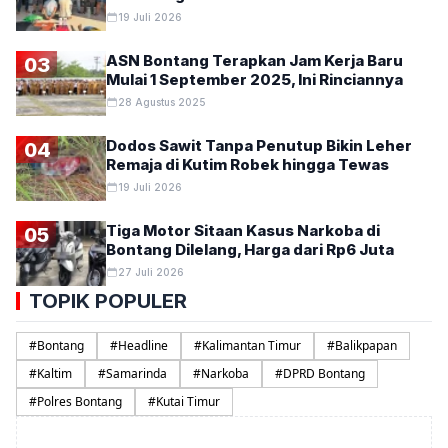
19 Juli 2026
ASN Bontang Terapkan Jam Kerja Baru
03
Mulai 1 September 2025, Ini Rinciannya
28 Agustus 2025
Dodos Sawit Tanpa Penutup Bikin Leher
04
Remaja di Kutim Robek hingga Tewas
19 Juli 2026
Tiga Motor Sitaan Kasus Narkoba di
05
Bontang Dilelang, Harga dari Rp6 Juta
27 Juli 2026
TOPIK POPULER
#
Bontang
#
Headline
#
Kalimantan Timur
#
Balikpapan
#
Kaltim
#
Samarinda
#
Narkoba
#
DPRD Bontang
#
Polres Bontang
#
Kutai Timur