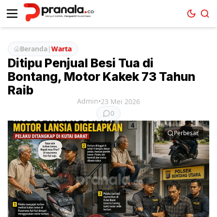
Beranda
|
Warta
Ditipu Penjual Besi Tua di
Bontang, Motor Kakek 73 Tahun
Raib
Admin
•
23 Mei 2026
0
Perbesar