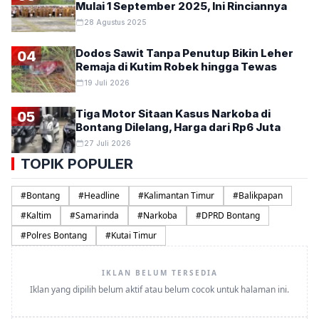
Mulai 1 September 2025, Ini Rinciannya
28 Agustus 2025
Dodos Sawit Tanpa Penutup Bikin Leher
04
Remaja di Kutim Robek hingga Tewas
19 Juli 2026
Tiga Motor Sitaan Kasus Narkoba di
05
Bontang Dilelang, Harga dari Rp6 Juta
27 Juli 2026
TOPIK POPULER
#
Bontang
#
Headline
#
Kalimantan Timur
#
Balikpapan
#
Kaltim
#
Samarinda
#
Narkoba
#
DPRD Bontang
#
Polres Bontang
#
Kutai Timur
IKLAN BELUM TERSEDIA
Iklan yang dipilih belum aktif atau belum cocok untuk halaman ini.