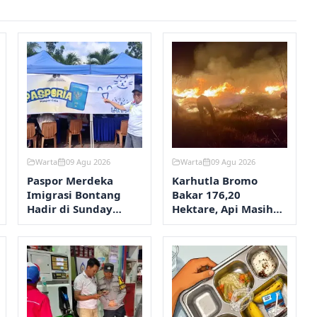
Warta
09 Agu 2026
Warta
09 Agu 2026
Paspor Merdeka
Karhutla Bromo
Imigrasi Bontang
Bakar 176,20
Hadir di Sunday
Hektare, Api Masih
Market PKT
Dipadamkan