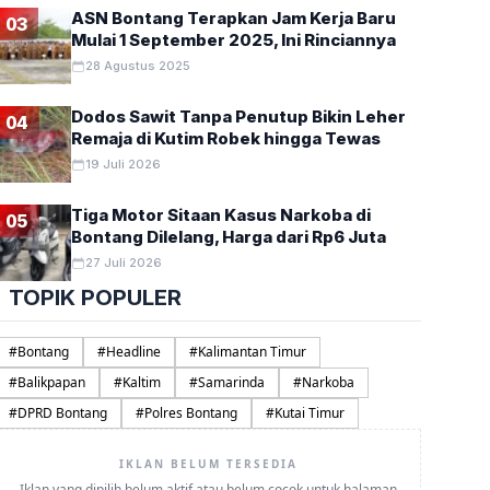
ASN Bontang Terapkan Jam Kerja Baru
03
Mulai 1 September 2025, Ini Rinciannya
28 Agustus 2025
Dodos Sawit Tanpa Penutup Bikin Leher
04
Remaja di Kutim Robek hingga Tewas
19 Juli 2026
Tiga Motor Sitaan Kasus Narkoba di
05
Bontang Dilelang, Harga dari Rp6 Juta
27 Juli 2026
TOPIK POPULER
#
Bontang
#
Headline
#
Kalimantan Timur
#
Balikpapan
#
Kaltim
#
Samarinda
#
Narkoba
#
DPRD Bontang
#
Polres Bontang
#
Kutai Timur
IKLAN BELUM TERSEDIA
Iklan yang dipilih belum aktif atau belum cocok untuk halaman