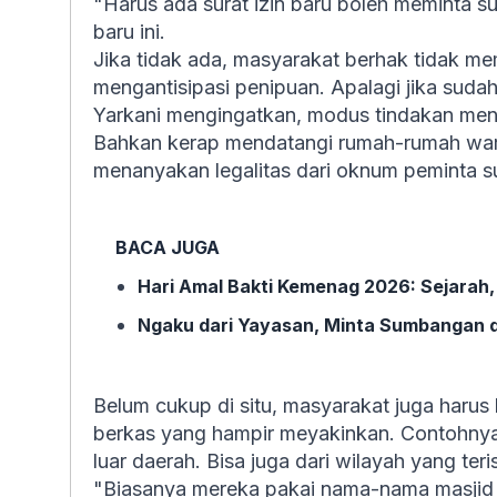
"Harus ada surat izin baru boleh meminta s
baru ini.
Jika tidak ada, masyarakat berhak tidak me
mengantisipasi penipuan. Apalagi jika sud
Yarkani mengingatkan, modus tindakan meny
Bahkan kerap mendatangi rumah-rumah warga
menanyakan legalitas dari oknum peminta s
BACA JUGA
Hari Amal Bakti Kemenag 2026: Sejarah
Ngaku dari Yayasan, Minta Sumbangan di
Belum cukup di situ, masyarakat juga harus l
berkas yang hampir meyakinkan. Contohnya
luar daerah. Bisa juga dari wilayah yang teri
"Biasanya mereka pakai nama-nama masjid y