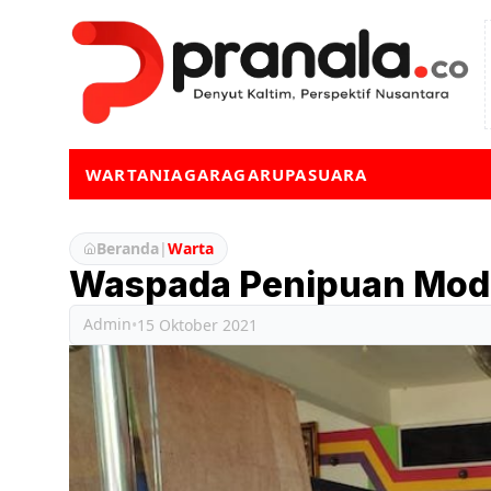
WARTA
NIAGA
RAGA
RUPA
SUARA
Beranda
|
Warta
Waspada Penipuan Mod
Admin
•
15 Oktober 2021