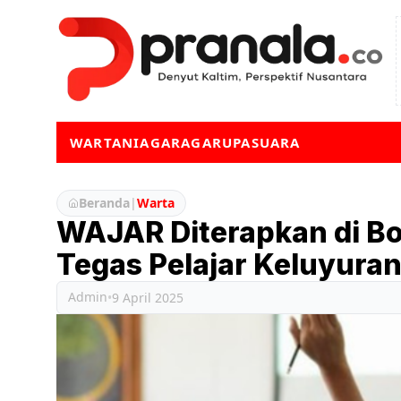
WARTA
NIAGA
RAGA
RUPA
SUARA
Beranda
|
Warta
WAJAR Diterapkan di Bo
Tegas Pelajar Keluyura
Admin
•
9 April 2025