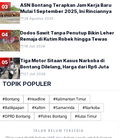
ASN Bontang Terapkan Jam Kerja Baru
03
Mulai 1 September 2025, Ini Rinciannya
28 Agustus 2025
Dodos Sawit Tanpa Penutup Bikin Leher
04
Remaja di Kutim Robek hingga Tewas
19 Juli 2026
Tiga Motor Sitaan Kasus Narkoba di
05
Bontang Dilelang, Harga dari Rp6 Juta
27 Juli 2026
TOPIK POPULER
#
Bontang
#
Headline
#
Kalimantan Timur
#
Balikpapan
#
Kaltim
#
Samarinda
#
Narkoba
#
DPRD Bontang
#
Polres Bontang
#
Kutai Timur
IKLAN BELUM TERSEDIA
Iklan yang dipilih belum aktif atau belum cocok untuk halaman