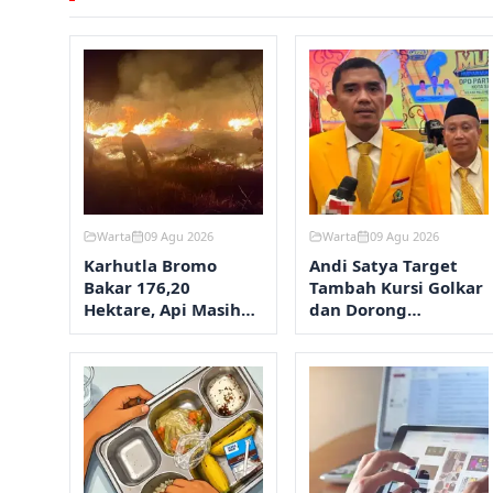
Warta
09 Agu 2026
Warta
09 Agu 2026
Karhutla Bromo
Andi Satya Target
Bakar 176,20
Tambah Kursi Golkar
Hektare, Api Masih
dan Dorong
Dipadamkan
Legislator Muda di
Samarinda