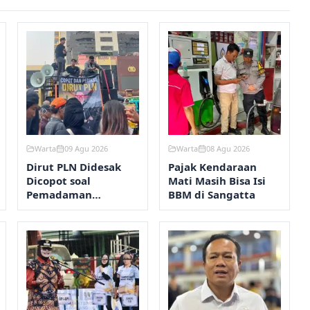
Warta
09 Agu 2026
Warta
08 Agu 2026
Dirut PLN Didesak
Pajak Kendaraan
Dicopot soal
Mati Masih Bisa Isi
Pemadaman
BBM di Sangatta
Kalimantan-
Sumatera