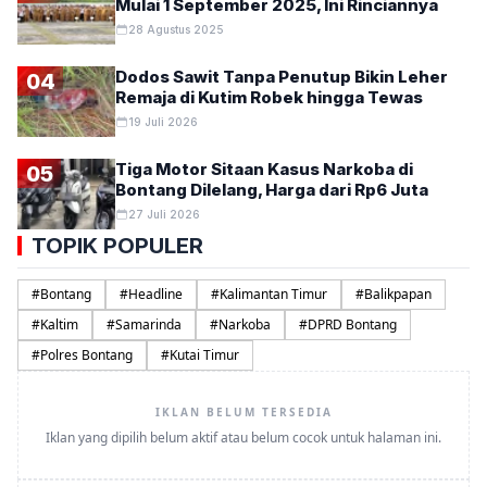
Mulai 1 September 2025, Ini Rinciannya
28 Agustus 2025
Dodos Sawit Tanpa Penutup Bikin Leher
04
Remaja di Kutim Robek hingga Tewas
19 Juli 2026
Tiga Motor Sitaan Kasus Narkoba di
05
Bontang Dilelang, Harga dari Rp6 Juta
27 Juli 2026
TOPIK POPULER
#
Bontang
#
Headline
#
Kalimantan Timur
#
Balikpapan
#
Kaltim
#
Samarinda
#
Narkoba
#
DPRD Bontang
#
Polres Bontang
#
Kutai Timur
IKLAN BELUM TERSEDIA
Iklan yang dipilih belum aktif atau belum cocok untuk halaman ini.