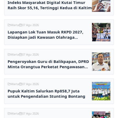
Indeks Masyarakat Digital Kutai Timur
Raih Skor 55,16, Tertinggi Kedua di Kaltim
Warta
07 Agu 2026
Lapangan Lok Tuan Masuk RKPD 2027,
Disiapkan jadi Kawasan Olahraga
Terpadu
Warta
07 Agu 2026
Pengeroyokan Guru di Balikpapan, DPRD
Minta Orangtua Perketat Pengawasan
Anak
Warta
07 Agu 2026
Pupuk Kaltim Salurkan Rp858,7 Juta
untuk Pengendalian Stunting Bontang
Warta
07 Agu 2026