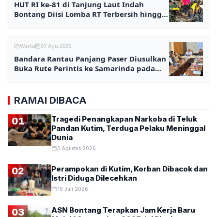
HUT RI ke-81 di Tanjung Laut Indah
Bontang Diisi Lomba RT Terbersih hingga
Fashion Show
Warta
07 Agu 2026
Bandara Rantau Panjang Paser Diusulkan
Buka Rute Perintis ke Samarinda pada
2027
RAMAI DIBACA
Tragedi Penangkapan Narkoba di Teluk
01
Pandan Kutim, Terduga Pelaku Meninggal
Dunia
3 Agustus 2026
Perampokan di Kutim, Korban Dibacok dan
02
Istri Diduga Dilecehkan
19 Juli 2026
ASN Bontang Terapkan Jam Kerja Baru
03