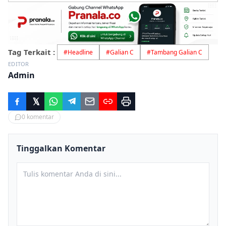
Tag Terkait :
#
Headline
#
Galian C
#
Tambang Galian C
EDITOR
Admin
0
komentar
Tinggalkan Komentar