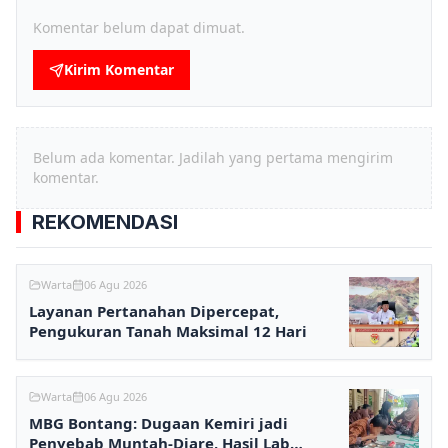
Komentar belum dapat dimuat.
Kirim Komentar
Belum ada komentar. Jadilah yang pertama mengirim
komentar.
REKOMENDASI
Warta
06 Agu 2026
Layanan Pertanahan Dipercepat,
Pengukuran Tanah Maksimal 12 Hari
Warta
06 Agu 2026
MBG Bontang: Dugaan Kemiri jadi
Penyebab Muntah-Diare, Hasil Lab