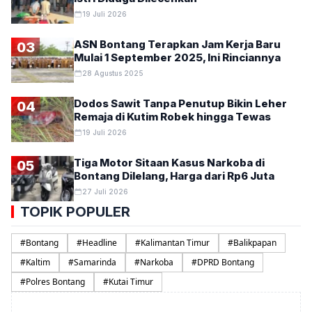
19 Juli 2026
ASN Bontang Terapkan Jam Kerja Baru
03
Mulai 1 September 2025, Ini Rinciannya
28 Agustus 2025
Dodos Sawit Tanpa Penutup Bikin Leher
04
Remaja di Kutim Robek hingga Tewas
19 Juli 2026
Tiga Motor Sitaan Kasus Narkoba di
05
Bontang Dilelang, Harga dari Rp6 Juta
27 Juli 2026
TOPIK POPULER
#
Bontang
#
Headline
#
Kalimantan Timur
#
Balikpapan
#
Kaltim
#
Samarinda
#
Narkoba
#
DPRD Bontang
#
Polres Bontang
#
Kutai Timur