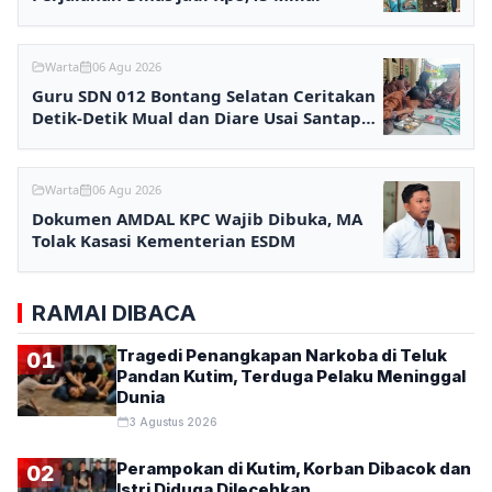
Warta
06 Agu 2026
Guru SDN 012 Bontang Selatan Ceritakan
Detik-Detik Mual dan Diare Usai Santap
MBG
Warta
06 Agu 2026
Dokumen AMDAL KPC Wajib Dibuka, MA
Tolak Kasasi Kementerian ESDM
RAMAI DIBACA
Tragedi Penangkapan Narkoba di Teluk
01
Pandan Kutim, Terduga Pelaku Meninggal
Dunia
3 Agustus 2026
Perampokan di Kutim, Korban Dibacok dan
02
Istri Diduga Dilecehkan