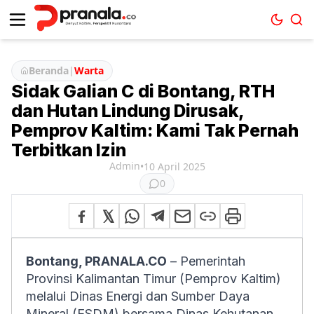
Beranda
|
Warta
Sidak Galian C di Bontang, RTH
dan Hutan Lindung Dirusak,
Pemprov Kaltim: Kami Tak Pernah
Terbitkan Izin
Admin
•
10 April 2025
0
Bontang, PRANALA.CO
– Pemerintah
Provinsi Kalimantan Timur (Pemprov Kaltim)
melalui Dinas Energi dan Sumber Daya
Mineral (ESDM) bersama Dinas Kehutanan